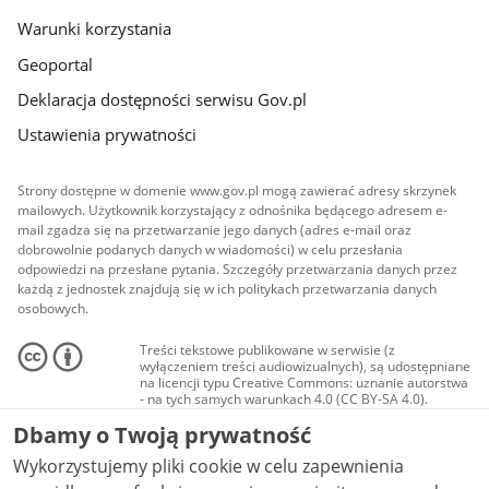
Warunki korzystania
Geoportal
Deklaracja dostępności serwisu Gov.pl
Ustawienia prywatności
Strony dostępne w domenie www.gov.pl mogą zawierać adresy skrzynek
mailowych. Użytkownik korzystający z odnośnika będącego adresem e-
mail zgadza się na przetwarzanie jego danych (adres e-mail oraz
dobrowolnie podanych danych w wiadomości) w celu przesłania
odpowiedzi na przesłane pytania. Szczegóły przetwarzania danych przez
każdą z jednostek znajdują się w ich politykach przetwarzania danych
osobowych.
Treści tekstowe publikowane w serwisie (z
wyłączeniem treści audiowizualnych), są udostępniane
na licencji typu Creative Commons: uznanie autorstwa
- na tych samych warunkach 4.0 (CC BY-SA 4.0).
Materiały audiowizualne, w tym zdjęcia, materiały
Dbamy o Twoją prywatność
audio i wideo, są udostępniane na licencji typu
Creative Commons: uznanie autorstwa użycie
Wykorzystujemy pliki cookie w celu zapewnienia
niekomercyjne - bez utworów zależnych 4.0 (CC BY-
NC-ND 4.0), o ile nie jest to stwierdzone inaczej.