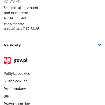
KONTAKT
Skontaktuj się z nami
pod numerem:
41 34-35-340
W dni robocze
w godzinach: 7:30-15:30
Na skróty
stopka
Strona
gov.pl
gov.pl
główna
gov.pl
Polityka cookies
Służba cywilna
Profil zaufany
BIP
Prawa autorskie