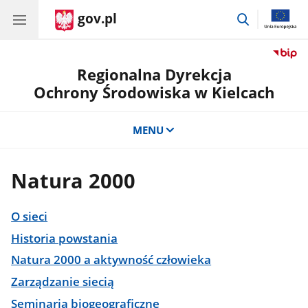
gov.pl
przejdź
do
wyszukiwar
Regionalna Dyrekcja
Ochrony Środowiska w Kielcach
MENU
Natura 2000
O sieci
Historia powstania
Natura 2000 a aktywność człowieka
Zarządzanie siecią
Seminaria biogeograficzne