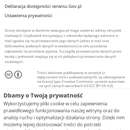
Deklaracja dostępności serwisu Gov.pl
Ustawienia prywatności
Strony dostępne w domenie www.gov.pl mogą zawierać adresy skrzynek
mailowych. Użytkownik korzystający z odnośnika będącego adresem e-
mail zgadza się na przetwarzanie jego danych (adres e-mail oraz
dobrowolnie podanych danych w wiadomości) w celu przesłania
odpowiedzi na przesłane pytania. Szczegóły przetwarzania danych przez
każdą z jednostek znajdują się w ich politykach przetwarzania danych
osobowych.
Treści tekstowe publikowane w serwisie (z
wyłączeniem treści audiowizualnych), są udostępniane
na licencji typu Creative Commons: uznanie autorstwa
- na tych samych warunkach 4.0 (CC BY-SA 4.0).
Materiały audiowizualne, w tym zdjęcia, materiały
Dbamy o Twoją prywatność
audio i wideo, są udostępniane na licencji typu
Creative Commons: uznanie autorstwa użycie
Wykorzystujemy pliki cookie w celu zapewnienia
niekomercyjne - bez utworów zależnych 4.0 (CC BY-
NC-ND 4.0), o ile nie jest to stwierdzone inaczej.
prawidłowego funkcjonowania naszej witryny oraz do
analizy ruchu i optymalizacji działania strony. Dzięki nim
możemy lepiej dostosować treści do potrzeb