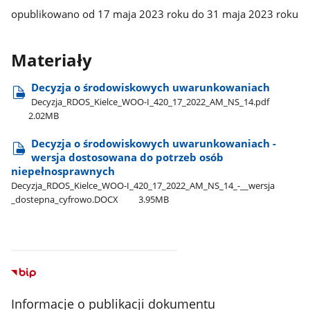
opublikowano od 17 maja 2023 roku do 31 maja 2023 roku
Materiały
Decyzja o środowiskowych uwarunkowaniach
Decyzja​_RDOS​_Kielce​_WOO-I​_420​_17​_2022​_AM​_NS​_14.pdf
2.02MB
Decyzja o środowiskowych uwarunkowaniach -
wersja dostosowana do potrzeb osób
niepełnosprawnych
Decyzja​_RDOS​_Kielce​_WOO-I​_420​_17​_2022​_AM​_NS​_14​_-​_​_wersja​
_dostepna​_cyfrowo.DOCX
3.95MB
Informacje o publikacji dokumentu