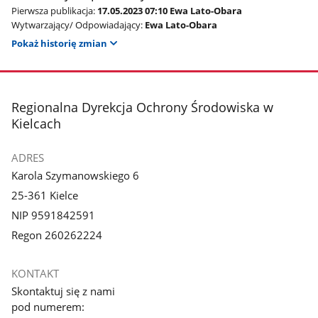
Pierwsza publikacja:
17.05.2023 07:10 Ewa Lato-Obara
Wytwarzający/ Odpowiadający:
Ewa Lato-Obara
Pokaż historię zmian
stopka
Regionalna Dyrekcja Ochrony Środowiska w
Kielcach
ADRES
Karola Szymanowskiego 6
25-361 Kielce
NIP 9591842591
Regon 260262224
KONTAKT
Skontaktuj się z nami
pod numerem: