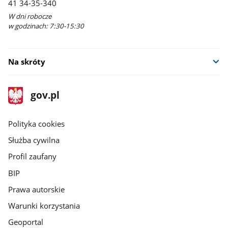
41 34-35-340
W dni robocze
w godzinach: 7:30-15:30
Na skróty
stopka
Strona
gov.pl
gov.pl
główna
gov.pl
Polityka cookies
Służba cywilna
Profil zaufany
BIP
Prawa autorskie
Warunki korzystania
Geoportal