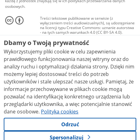
każdą z jednostek znajdują się w ich politykach przetwarzania danych
osobowych.
Treści tekstowe publikowane w serwisie (z
wyłączeniem treści audiowizualnych), są udostępniane
na licencji typu Creative Commons: uznanie autorstwa
- na tych samych warunkach 4.0 (CC BY-SA 4.0).
Materiały audiowizualne, w tym zdjęcia, materiały
Dbamy o Twoją prywatność
audio i wideo, są udostępniane na licencji typu
Creative Commons: uznanie autorstwa użycie
Wykorzystujemy pliki cookie w celu zapewnienia
niekomercyjne - bez utworów zależnych 4.0 (CC BY-
NC-ND 4.0), o ile nie jest to stwierdzone inaczej.
prawidłowego funkcjonowania naszej witryny oraz do
analizy ruchu i optymalizacji działania strony. Dzięki nim
możemy lepiej dostosować treści do potrzeb
użytkowników i stale ulepszać nasze usługi. Pamiętaj, że
informacje przechowywane w plikach cookie mogą
pozwalać na identyfikację konkretnego urządzenia lub
przeglądarki użytkownika, a więc potencjalnie stanowić
dane osobowe.
Polityka cookies
Odrzuć
Spersonalizuj