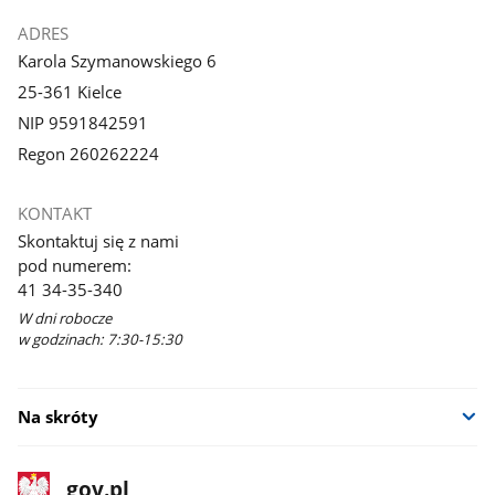
ADRES
Karola Szymanowskiego 6
25-361 Kielce
NIP 9591842591
Regon 260262224
KONTAKT
Skontaktuj się z nami
pod numerem:
41 34-35-340
W dni robocze
w godzinach: 7:30-15:30
Na skróty
stopka
Strona
gov.pl