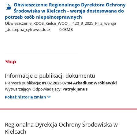
Obwieszczenie Regionalnego Dyrektora Ochrony
Środowiska w Kielcach - wersja dostosowana do
potrzeb osób niepełnosprawnych
Obwieszczenie​_RDOS​_Kielce​_WOO​_I​_420​_9​_2025​_PJ​_2​_wersja​
_dostepna​_cyfrowo.docx
0.03MB
Informacje o publikacji dokumentu
Pierwsza publikacja:
01.07.2025 07:04 Arkadiusz Wróblewski
Wytwarzający/ Odpowiadający:
Patryk Janus
Pokaż historię zmian
stopka
Regionalna Dyrekcja Ochrony Środowiska w
Kielcach