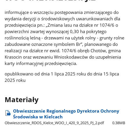
informujące o wszczęciu postępowania zmierzającego do
wydania decyzji o środowiskowych uwarunkowaniach dla
przedsięwzięcia pn.: „Zmiana lasu na działce nr 1074/6 o
powierzchni zwartej wynoszącej 0,30 ha pokrytego
roślinnością leśną - drzewami na użytek rolny - grunty rolne
zabudowane oznaczone symbolem Br”, planowanego do
realizacji na działce nr ewid. 1074/6 obręb Chotów, gmina
Krasocin oraz wezwaniu Wnioskodawców do uzupełnienia
karty informacyjnej przedsięwzięcia.
opublikowano od dnia 1 lipca 2025 roku do dnia 15 lipca
2025 roku
Materiały
Obwieszczenie Regionalnego Dyrektora Ochrony
Środowiska w Kielcach
Obwieszczenie​_RDOS​_Kielce​_WOO​_I​_420​_9​_2025​_PJ​_2.pdf
0.38MB