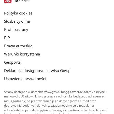
gov.pl
główna
gov.pl
Polityka cookies
Służba cywilna
Profil zaufany
BIP
Prawa autorskie
Warunki korzystania
Geoportal
Deklaracja dostępności serwisu Gov.pl
Ustawienia prywatności
Strony dostępne w domenie www.gov.pl mogą zawierać adresy skrzynek
mailowych. Użytkownik korzystający z odnośnika będącego adresem e-
mail zgadza się na przetwarzanie jego danych (adres e-mail oraz
dobrowolnie podanych danych w wiadomości) w celu przesłania
odpowiedzi na przesłane pytania. Szczegóły przetwarzania danych przez