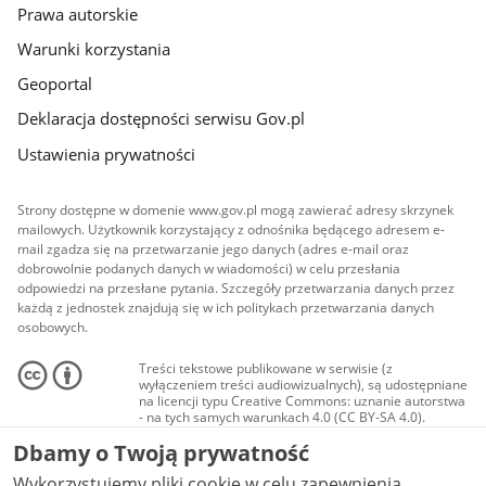
Prawa autorskie
Warunki korzystania
Geoportal
Deklaracja dostępności serwisu Gov.pl
Ustawienia prywatności
Strony dostępne w domenie www.gov.pl mogą zawierać adresy skrzynek
mailowych. Użytkownik korzystający z odnośnika będącego adresem e-
mail zgadza się na przetwarzanie jego danych (adres e-mail oraz
dobrowolnie podanych danych w wiadomości) w celu przesłania
odpowiedzi na przesłane pytania. Szczegóły przetwarzania danych przez
każdą z jednostek znajdują się w ich politykach przetwarzania danych
osobowych.
Treści tekstowe publikowane w serwisie (z
wyłączeniem treści audiowizualnych), są udostępniane
na licencji typu Creative Commons: uznanie autorstwa
- na tych samych warunkach 4.0 (CC BY-SA 4.0).
Materiały audiowizualne, w tym zdjęcia, materiały
Dbamy o Twoją prywatność
audio i wideo, są udostępniane na licencji typu
Creative Commons: uznanie autorstwa użycie
Wykorzystujemy pliki cookie w celu zapewnienia
niekomercyjne - bez utworów zależnych 4.0 (CC BY-