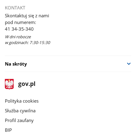
KONTAKT
Skontaktuj się z nami
pod numerem:
41 34-35-340
W dni robocze
w godzinach: 7:30-15:30
Na skróty
stopka
Strona
gov.pl
gov.pl
główna
gov.pl
Polityka cookies
Służba cywilna
Profil zaufany
BIP