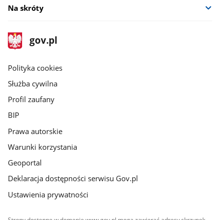
Na skróty
stopka
Strona
gov.pl
gov.pl
główna
gov.pl
Polityka cookies
Służba cywilna
Profil zaufany
BIP
Prawa autorskie
Warunki korzystania
Geoportal
Deklaracja dostępności serwisu Gov.pl
Ustawienia prywatności
Strony dostępne w domenie www.gov.pl mogą zawierać adresy skrzynek