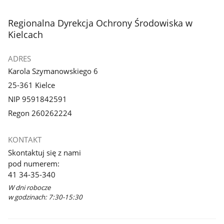
stopka
Regionalna Dyrekcja Ochrony Środowiska w
Kielcach
ADRES
Karola Szymanowskiego 6
25-361 Kielce
NIP 9591842591
Regon 260262224
KONTAKT
Skontaktuj się z nami
pod numerem:
41 34-35-340
W dni robocze
w godzinach: 7:30-15:30