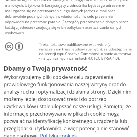
mailowych. Użytkownik korzystający z odnośnika będącego adresem e-
mail zgadza się na przetwarzanie jego danych (adres e-mail oraz
dobrowolnie podanych danych w wiadomości) w celu przesłania
odpowiedzi na przesłane pytania. Szczegóły przetwarzania danych przez
każdą z jednostek znajdują się w ich politykach przetwarzania danych
osobowych.
Treści tekstowe publikowane w serwisie (z
wyłączeniem treści audiowizualnych), są udostępniane
na licencji typu Creative Commons: uznanie autorstwa
- na tych samych warunkach 4.0 (CC BY-SA 4.0).
Materiały audiowizualne, w tym zdjęcia, materiały
Dbamy o Twoją prywatność
audio i wideo, są udostępniane na licencji typu
Creative Commons: uznanie autorstwa użycie
Wykorzystujemy pliki cookie w celu zapewnienia
niekomercyjne - bez utworów zależnych 4.0 (CC BY-
NC-ND 4.0), o ile nie jest to stwierdzone inaczej.
prawidłowego funkcjonowania naszej witryny oraz do
analizy ruchu i optymalizacji działania strony. Dzięki nim
możemy lepiej dostosować treści do potrzeb
użytkowników i stale ulepszać nasze usługi. Pamiętaj, że
informacje przechowywane w plikach cookie mogą
pozwalać na identyfikację konkretnego urządzenia lub
przeglądarki użytkownika, a więc potencjalnie stanowić
dane osobowe.
Polityka cookies