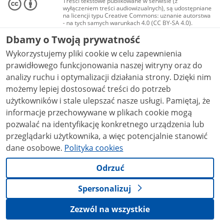
Treści tekstowe publikowane w serwisie (z
wyłączeniem treści audiowizualnych), są udostępniane
na licencji typu Creative Commons: uznanie autorstwa
- na tych samych warunkach 4.0 (CC BY-SA 4.0).
Materiały audiowizualne, w tym zdjęcia, materiały
Dbamy o Twoją prywatność
audio i wideo, są udostępniane na licencji typu
Creative Commons: uznanie autorstwa użycie
Wykorzystujemy pliki cookie w celu zapewnienia
niekomercyjne - bez utworów zależnych 4.0 (CC BY-
NC-ND 4.0), o ile nie jest to stwierdzone inaczej.
prawidłowego funkcjonowania naszej witryny oraz do
analizy ruchu i optymalizacji działania strony. Dzięki nim
możemy lepiej dostosować treści do potrzeb
użytkowników i stale ulepszać nasze usługi. Pamiętaj, że
informacje przechowywane w plikach cookie mogą
pozwalać na identyfikację konkretnego urządzenia lub
przeglądarki użytkownika, a więc potencjalnie stanowić
dane osobowe.
Polityka cookies
Odrzuć
Spersonalizuj
Zezwól na wszystkie