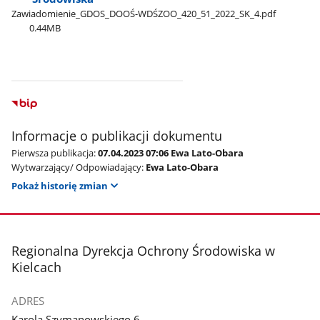
Zawiadomienie​_GDOS​_DOOŚ-WDŚZOO​_420​_51​_2022​_SK​_4.pdf
0.44MB
Informacje o publikacji dokumentu
Pierwsza publikacja:
07.04.2023 07:06 Ewa Lato-Obara
Wytwarzający/ Odpowiadający:
Ewa Lato-Obara
Pokaż historię zmian
stopka
Regionalna Dyrekcja Ochrony Środowiska w
Kielcach
ADRES
Karola Szymanowskiego 6