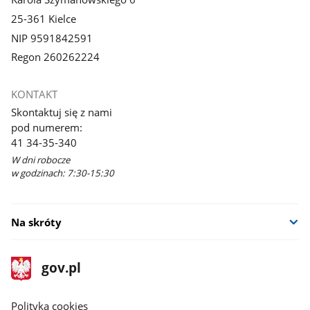
25-361 Kielce
NIP 9591842591
Regon 260262224
KONTAKT
Skontaktuj się z nami
pod numerem:
41 34-35-340
W dni robocze
w godzinach: 7:30-15:30
Na skróty
stopka
Strona
gov.pl
gov.pl
główna
gov.pl
Polityka cookies