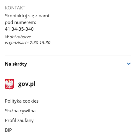
KONTAKT
Skontaktuj się z nami
pod numerem:
41 34-35-340
W dni robocze
w godzinach: 7:30-15:30
Na skróty
stopka
Strona
gov.pl
gov.pl
główna
gov.pl
Polityka cookies
Służba cywilna
Profil zaufany
BIP