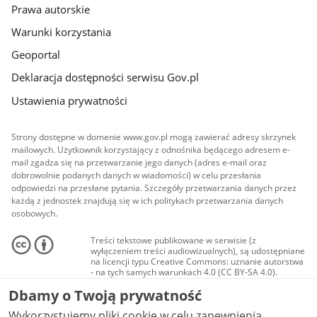
Prawa autorskie
Warunki korzystania
Geoportal
Deklaracja dostępności serwisu Gov.pl
Ustawienia prywatności
Strony dostępne w domenie www.gov.pl mogą zawierać adresy skrzynek
mailowych. Użytkownik korzystający z odnośnika będącego adresem e-
mail zgadza się na przetwarzanie jego danych (adres e-mail oraz
dobrowolnie podanych danych w wiadomości) w celu przesłania
odpowiedzi na przesłane pytania. Szczegóły przetwarzania danych przez
każdą z jednostek znajdują się w ich politykach przetwarzania danych
osobowych.
Treści tekstowe publikowane w serwisie (z
wyłączeniem treści audiowizualnych), są udostępniane
na licencji typu Creative Commons: uznanie autorstwa
- na tych samych warunkach 4.0 (CC BY-SA 4.0).
Materiały audiowizualne, w tym zdjęcia, materiały
Dbamy o Twoją prywatność
audio i wideo, są udostępniane na licencji typu
Creative Commons: uznanie autorstwa użycie
Wykorzystujemy pliki cookie w celu zapewnienia
niekomercyjne - bez utworów zależnych 4.0 (CC BY-