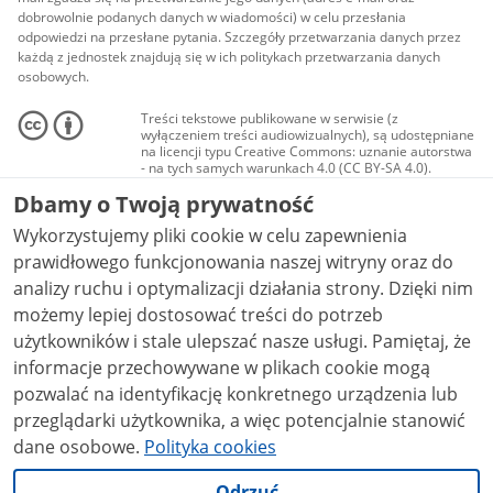
dobrowolnie podanych danych w wiadomości) w celu przesłania
odpowiedzi na przesłane pytania. Szczegóły przetwarzania danych przez
każdą z jednostek znajdują się w ich politykach przetwarzania danych
osobowych.
Treści tekstowe publikowane w serwisie (z
wyłączeniem treści audiowizualnych), są udostępniane
na licencji typu Creative Commons: uznanie autorstwa
- na tych samych warunkach 4.0 (CC BY-SA 4.0).
Materiały audiowizualne, w tym zdjęcia, materiały
Dbamy o Twoją prywatność
audio i wideo, są udostępniane na licencji typu
Creative Commons: uznanie autorstwa użycie
Wykorzystujemy pliki cookie w celu zapewnienia
niekomercyjne - bez utworów zależnych 4.0 (CC BY-
NC-ND 4.0), o ile nie jest to stwierdzone inaczej.
prawidłowego funkcjonowania naszej witryny oraz do
analizy ruchu i optymalizacji działania strony. Dzięki nim
możemy lepiej dostosować treści do potrzeb
użytkowników i stale ulepszać nasze usługi. Pamiętaj, że
informacje przechowywane w plikach cookie mogą
pozwalać na identyfikację konkretnego urządzenia lub
przeglądarki użytkownika, a więc potencjalnie stanowić
dane osobowe.
Polityka cookies
Odrzuć