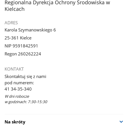
stopka
Regionalna Dyrekcja Ochrony Środowiska w
Kielcach
ADRES
Karola Szymanowskiego 6
25-361 Kielce
NIP 9591842591
Regon 260262224
KONTAKT
Skontaktuj się z nami
pod numerem:
41 34-35-340
W dni robocze
w godzinach: 7:30-15:30
Na skróty