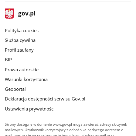
stopka
Strona
gov.pl
gov.pl
główna
gov.pl
Polityka cookies
Służba cywilna
Profil zaufany
BIP
Prawa autorskie
Warunki korzystania
Geoportal
Deklaracja dostępności serwisu Gov.pl
Ustawienia prywatności
Strony dostępne w domenie www.gov.pl mogą zawierać adresy skrzynek
mailowych. Użytkownik korzystający z odnośnika będącego adresem e-
mail zgadza się na przetwarzanie jego danych (adres e-mail oraz