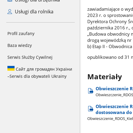
zawiadamiające o wyd
Usługi dla rolnika
2023 r. o sprostowani
Dyrektora Ochrony Śr
października 2016 r.
Profil zaufany
„Budowa obwodnicy mi
drogą wojewódzką nr 
Baza wiedzy
b) Etap II - Obwodni
opublikowano od 31 m
Serwis Służby Cywilnej
Сайт для громадян України
Materiały
–
Serwis dla obywateli Ukrainy
Obwieszczenie R
Obwieszczenie​_RDOS​_
Obwieszczenie R
dostosowana do 
Obwieszczenie​_RDOS​_Kielc