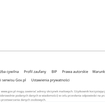
użba cywilna
Profil zaufany
BIP
Prawa autorskie
Warunki
i serwisu Gov.pl
Ustawienia prywatności
 www.gov.pl mogą zawierać adresy skrzynek mailowych. Użytkownik korzystający
dobrowolnie podanych danych w wiadomości) w celu przesłania odpowiedzi na prz
ach przetwarzania danych osobowych.