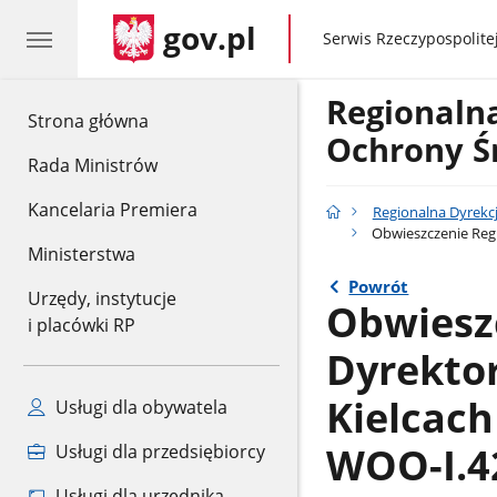
gov.pl
gov.pl
Serwis Rzeczypospolitej
Regionaln
gov.pl
Strona główna
Ochrony Ś
Rada Ministrów
Kancelaria Premiera
Regionalna Dyrekc
Obwieszczenie Regi
Ministerstwa
Powrót
Urzędy, instytucje
Obwiesz
i placówki RP
Dyrekto
Kielcach
Usługi dla obywatela
WOO-I.42
Usługi dla przedsiębiorcy
Usługi dla urzędnika