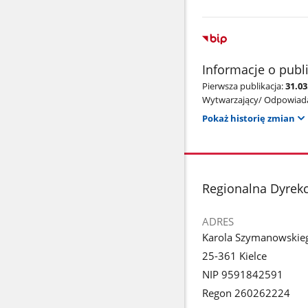
Informacje o publ
Pierwsza publikacja:
31.03
Wytwarzający/ Odpowiada
Pokaż historię zmian
stopka
Regionalna Dyrek
ADRES
Karola Szymanowskie
25-361 Kielce
NIP 9591842591
Regon 260262224