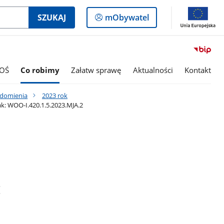
Logowanie
SZUKAJ
mObywatel
do
panelu
OŚ
Co robimy
Załatw sprawę
Aktualności
Kontakt
adomienia
2023 rok
k: WOO-I.420.1.5.2023.MJA.2
: