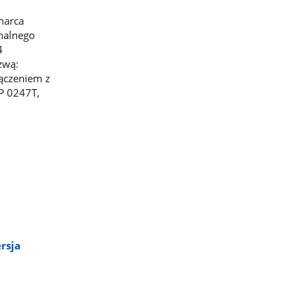
marca
onalnego
4
zwą:
ączeniem z
P 0247T,
rsja