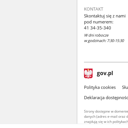
KONTAKT
Skontaktuj się z nami
pod numerem:
41 34-35-340
W dni robocze
w godzinach: 7:30-15:30
stopka
Strona
gov.pl
gov.pl
główna
gov.pl
Polityka cookies
Sł
Deklaracja dostępnośc
Strony dostępne w domenie
danych (adres e-mail oraz 
znajdują się w ich polityk