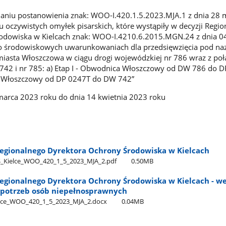
aniu postanowienia znak: WOO-I.420.1.5.2023.MJA.1 z dnia 28 
u oczywistych omyłek pisarskich, które wystąpiły w decyzji Regi
odowiska w Kielcach znak: WOO-I.4210.6.2015.MGN.24 z dnia 0
, o środowiskowych uwarunkowaniach dla przedsięwzięcia pod na
asta Włoszczowa w ciągu drogi wojewódzkiej nr 786 wraz z poł
742 i nr 785: a) Etap I - Obwodnica Włoszczowy od DW 786 do D
ca Włoszczowy od DP 0247T do DW 742”
arca 2023 roku do dnia 14 kwietnia 2023 roku
egionalnego Dyrektora Ochrony Środowiska w Kielcach
Kielce​_WOO​_420​_1​_5​_2023​_MJA​_2.pdf
0.50MB
egionalnego Dyrektora Ochrony Środowiska w Kielcach - we
potrzeb osób niepełnosprawnych
e​_WOO​_420​_1​_5​_2023​_MJA​_2.docx
0.04MB