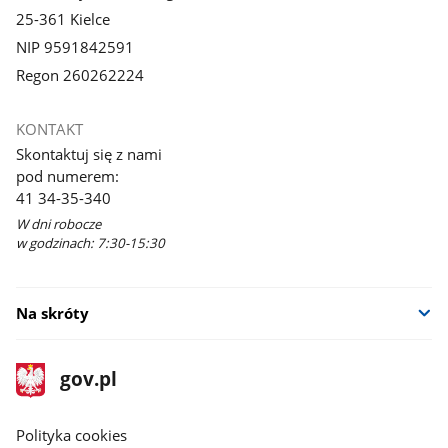
25-361 Kielce
NIP 9591842591
Regon 260262224
KONTAKT
Skontaktuj się z nami
pod numerem:
41 34-35-340
W dni robocze
w godzinach: 7:30-15:30
Na skróty
stopka
Strona
gov.pl
gov.pl
główna
gov.pl
Polityka cookies