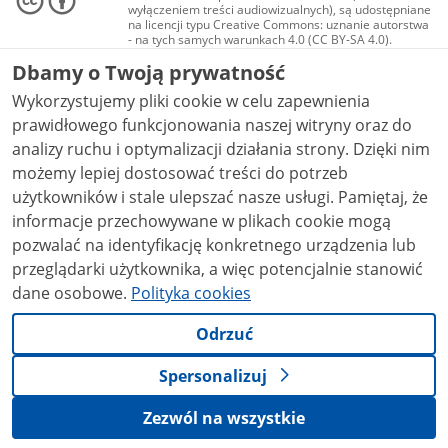
wyłączeniem treści audiowizualnych), są udostępniane
na licencji typu Creative Commons: uznanie autorstwa
- na tych samych warunkach 4.0 (CC BY-SA 4.0).
Materiały audiowizualne, w tym zdjęcia, materiały
Dbamy o Twoją prywatność
audio i wideo, są udostępniane na licencji typu
Creative Commons: uznanie autorstwa użycie
Wykorzystujemy pliki cookie w celu zapewnienia
niekomercyjne - bez utworów zależnych 4.0 (CC BY-
NC-ND 4.0), o ile nie jest to stwierdzone inaczej.
prawidłowego funkcjonowania naszej witryny oraz do
analizy ruchu i optymalizacji działania strony. Dzięki nim
możemy lepiej dostosować treści do potrzeb
użytkowników i stale ulepszać nasze usługi. Pamiętaj, że
informacje przechowywane w plikach cookie mogą
pozwalać na identyfikację konkretnego urządzenia lub
przeglądarki użytkownika, a więc potencjalnie stanowić
dane osobowe.
Polityka cookies
Odrzuć
Spersonalizuj
Zezwól na wszystkie