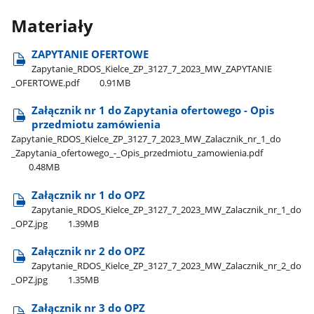
Materiały
ZAPYTANIE OFERTOWE
Zapytanie​_RDOS​_Kielce​_ZP​_3127​_7​_2023​_MW​_ZAPYTANIE​
_OFERTOWE.pdf
0.91MB
Załącznik nr 1 do Zapytania ofertowego - Opis
przedmiotu zamówienia
Zapytanie​_RDOS​_Kielce​_ZP​_3127​_7​_2023​_MW​_Zalacznik​_nr​_1​_do​
_Zapytania​_ofertowego​_-​_Opis​_przedmiotu​_zamowienia.pdf
0.48MB
Załącznik nr 1 do OPZ
Zapytanie​_RDOS​_Kielce​_ZP​_3127​_7​_2023​_MW​_Zalacznik​_nr​_1​_do​
_OPZ.jpg
1.39MB
Załącznik nr 2 do OPZ
Zapytanie​_RDOS​_Kielce​_ZP​_3127​_7​_2023​_MW​_Zalacznik​_nr​_2​_do​
_OPZ.jpg
1.35MB
Załącznik nr 3 do OPZ