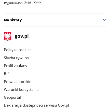
w godzinach: 7:30-15:30
Na skróty
stopka
Strona
gov.pl
gov.pl
główna
gov.pl
Polityka cookies
Służba cywilna
Profil zaufany
BIP
Prawa autorskie
Warunki korzystania
Geoportal
Deklaracja dostępności serwisu Gov.pl