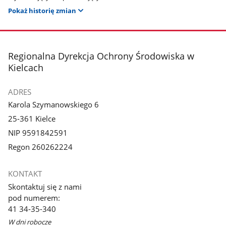
Pokaż historię zmian
stopka
Regionalna Dyrekcja Ochrony Środowiska w
Kielcach
ADRES
Karola Szymanowskiego 6
25-361 Kielce
NIP 9591842591
Regon 260262224
KONTAKT
Skontaktuj się z nami
pod numerem:
41 34-35-340
W dni robocze