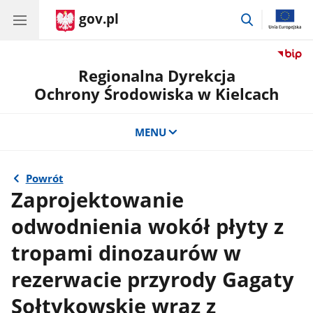
gov.pl
przejdź
do
wyszukiwar
Regionalna Dyrekcja
Ochrony Środowiska w Kielcach
MENU
Powrót
Zaprojektowanie
odwodnienia wokół płyty z
tropami dinozaurów w
rezerwacie przyrody Gagaty
Sołtykowskie wraz z