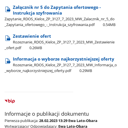
Załącznik nr 5 do Zapytania ofertowego -
Instrukcja szyfrowania
Zapytanie​_RDOS​_Kielce​_ZP​_3127​_7​_2023​_MW​_Zalacznik​_nr​_5​_do​
_Zapytania​_ofertowego​_-​_Instrukcja​_szyfrowania.pdf
0.54MB
Zestawienie ofert
Rozeznanie​_RDOS​_Kielce​_ZP​_3127​_7​_2023​_MW​_Zestawienie​
_ofert.pdf
0.26MB
Informacja o wyborze najkorzystniejszej oferty
Rozeznanie​_RDOS​_Kielce​_ZP​_3127​_7​_2023​_MW​_Informacja​_o​
_wyborze​_najkorzystniejszej​_oferty.pdf
0.29MB
Informacje o publikacji dokumentu
Pierwsza publikacja:
28.02.2023 13:29 Ewa Lato-Obara
Wytwarzający/ Odpowiadający:
Ewa Lato-Obara