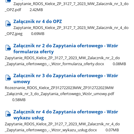
Zapytanie​_RDOS​_Kielce​_ZP​_3127​_7​_2023​_MW​_Zalacznik​_nr​_3​_do​
_OPZ.pdf
2.42MB
Załącznik nr 4 do OPZ
Zapytanie​_RDOS​_Kielce​_ZP​_3127​_7​_2023​_MW​_Zalacznik​_nr​_4​_do​
_OPZ.jpeg
0.69MB
Załącznik nr 2 do Zapytania ofertowego - Wzór
formularza oferty
Zapytanie​_RDOS​_Kielce​_ZP​_3127​_7​_2023​_MW​_Zalacznik​_nr​_2​_do​
_Zapytania​_ofertowego​_-​_Wzor​_formularza​_oferty.docx
0.08MB
Załącznik nr 3 do Zapytania ofertowego - Wzór
umowy
Rozeznanie​_RDOS​_Kielce​_ZP312722023MW​_ZP312722023MW​
_Załącznik​_nr​_3​_do​_Zapytania​_ofertowego​_Wzór​_umowy.pdf
0.58MB
Załącznik nr 4 do Zapytania ofertowego - Wzór
wykazu usług
Zapytanie​_RDOS​_Kielce​_ZP​_3127​_7​_2023​_MW​_Zalacznik​_nr​_4​_do​
_Zapytania​_ofertowego​_-​_Wzor​_wykazu​_usług.docx
0.07MB