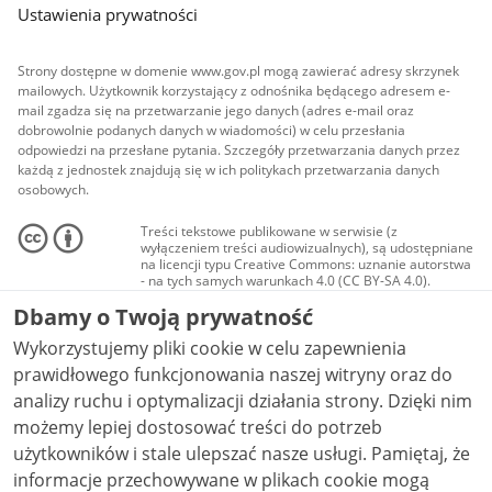
Ustawienia prywatności
Strony dostępne w domenie www.gov.pl mogą zawierać adresy skrzynek
mailowych. Użytkownik korzystający z odnośnika będącego adresem e-
mail zgadza się na przetwarzanie jego danych (adres e-mail oraz
dobrowolnie podanych danych w wiadomości) w celu przesłania
odpowiedzi na przesłane pytania. Szczegóły przetwarzania danych przez
każdą z jednostek znajdują się w ich politykach przetwarzania danych
osobowych.
Treści tekstowe publikowane w serwisie (z
wyłączeniem treści audiowizualnych), są udostępniane
na licencji typu Creative Commons: uznanie autorstwa
- na tych samych warunkach 4.0 (CC BY-SA 4.0).
Materiały audiowizualne, w tym zdjęcia, materiały
Dbamy o Twoją prywatność
audio i wideo, są udostępniane na licencji typu
Creative Commons: uznanie autorstwa użycie
Wykorzystujemy pliki cookie w celu zapewnienia
niekomercyjne - bez utworów zależnych 4.0 (CC BY-
NC-ND 4.0), o ile nie jest to stwierdzone inaczej.
prawidłowego funkcjonowania naszej witryny oraz do
analizy ruchu i optymalizacji działania strony. Dzięki nim
możemy lepiej dostosować treści do potrzeb
użytkowników i stale ulepszać nasze usługi. Pamiętaj, że
informacje przechowywane w plikach cookie mogą