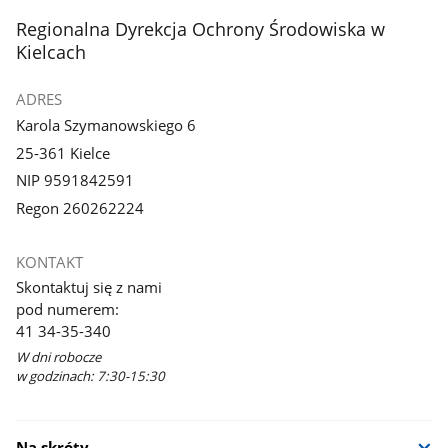
stopka
Regionalna Dyrekcja Ochrony Środowiska w
Kielcach
ADRES
Karola Szymanowskiego 6
25-361 Kielce
NIP 9591842591
Regon 260262224
KONTAKT
Skontaktuj się z nami
pod numerem:
41 34-35-340
W dni robocze
w godzinach: 7:30-15:30
Na skróty