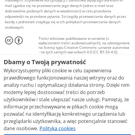
mailowych. Użytkownik korzystający z odnośnika będącego adresem e-
mail zgadza się na przetwarzanie jego danych (adres e-mail oraz
dobrowolnie podanych danych w wiadomości) w celu przesłania
odpowiedzi na przesłane pytania. Szczegóły przetwarzania danych przez
każdą z jednostek znajdują się w ich politykach przetwarzania danych
osobowych.
Treści tekstowe publikowane w serwisie (z
wyłączeniem treści audiowizualnych), są udostępniane
na licencji typu Creative Commons: uznanie autorstwa
- na tych samych warunkach 4.0 (CC BY-SA 4.0).
Materiały audiowizualne, w tym zdjęcia, materiały
Dbamy o Twoją prywatność
audio i wideo, są udostępniane na licencji typu
Creative Commons: uznanie autorstwa użycie
Wykorzystujemy pliki cookie w celu zapewnienia
niekomercyjne - bez utworów zależnych 4.0 (CC BY-
NC-ND 4.0), o ile nie jest to stwierdzone inaczej.
prawidłowego funkcjonowania naszej witryny oraz do
analizy ruchu i optymalizacji działania strony. Dzięki nim
możemy lepiej dostosować treści do potrzeb
użytkowników i stale ulepszać nasze usługi. Pamiętaj, że
informacje przechowywane w plikach cookie mogą
pozwalać na identyfikację konkretnego urządzenia lub
przeglądarki użytkownika, a więc potencjalnie stanowić
dane osobowe.
Polityka cookies