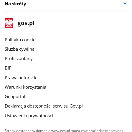
Na skróty
stopka
Strona
gov.pl
gov.pl
główna
gov.pl
Polityka cookies
Służba cywilna
Profil zaufany
BIP
Prawa autorskie
Warunki korzystania
Geoportal
Deklaracja dostępności serwisu Gov.pl
Ustawienia prywatności
Strony dostępne w domenie www.gov.pl mogą zawierać adresy skrzynek