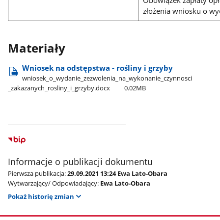
Obowiązek zapłaty opł
złożenia wniosku o wy
Materiały
Wniosek na odstępstwa - rośliny i grzyby
wniosek​_o​_wydanie​_zezwolenia​_na​_wykonanie​_czynnosci​
_zakazanych​_rosliny​_i​_grzyby.docx
0.02MB
Informacje o publikacji dokumentu
Pierwsza publikacja:
29.09.2021 13:24 Ewa Lato-Obara
Wytwarzający/ Odpowiadający:
Ewa Lato-Obara
Pokaż historię zmian