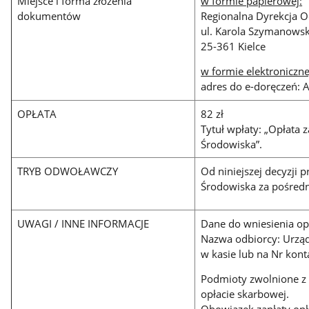
Miejsce i forma złożenia
w formie papierowej:
dokumentów
Regionalna Dyrekcja O
ul. Karola Szymanowsk
25-361 Kielce
w formie elektroniczne
adres do e-doręczeń:
OPŁATA
82 zł
Tytuł wpłaty: „Opłata
Środowiska”.
TRYB ODWOŁAWCZY
Od niniejszej decyzji
Środowiska za pośred
UWAGI / INNE INFORMACJE
Dane do wniesienia op
Nazwa odbiorcy: Urząd
w kasie lub na Nr kon
Podmioty zwolnione z o
opłacie skarbowej.