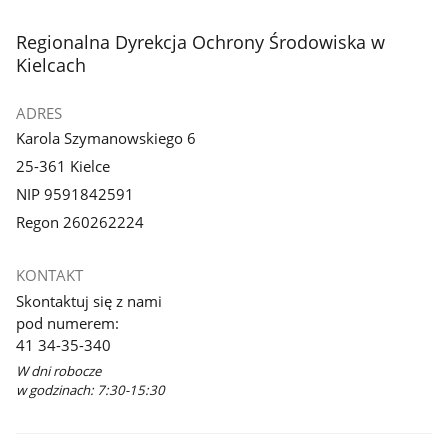
stopka
Regionalna Dyrekcja Ochrony Środowiska w
Kielcach
ADRES
Karola Szymanowskiego 6
25-361 Kielce
NIP 9591842591
Regon 260262224
KONTAKT
Skontaktuj się z nami
pod numerem:
41 34-35-340
W dni robocze
w godzinach: 7:30-15:30