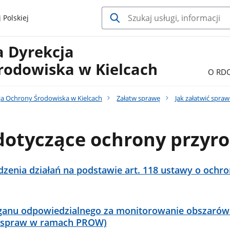
 Polskiej
a Dyrekcja
rodowiska w Kielcach
O RD
ja Ochrony Środowiska w Kielcach
Załatw sprawę
Jak załatwić spra
dotyczące ochrony przyr
zenia działań na podstawie art. 118 ustawy o ochro
ganu odpowiedzialnego za monitorowanie obszarów
y spraw w ramach PROW)