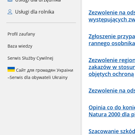
Usługi dla rolnika
Zezwolenie na od
występujących zw
Profil zaufany
Zgłoszenie przypa
rannego osobnika
Baza wiedzy
Serwis Służby Cywilnej
Zezwolenie regio
zakazów w stosun
Сайт для громадян України
objętych ochroną
–
Serwis dla obywateli Ukrainy
Zezwolenie na od
Opinia co do kon
Natura 2000 dla 
Szacowanie szkód