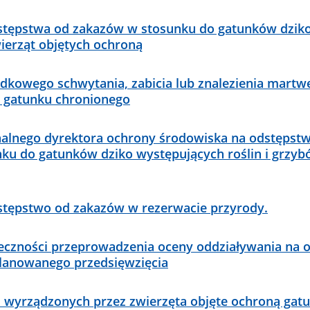
stępstwa od zakazów w stosunku do gatunków dzik
ierząt objętych ochroną
dkowego schwytania, zabicia lub znalezienia martw
 gatunku chronionego
nalnego dyrektora ochrony środowiska na odstępst
ku do gatunków dziko występujących roślin i grzy
stępstwo od zakazów w rezerwacie przyrody.
ieczności przeprowadzenia oceny oddziaływania na 
planowanego przedsięwzięcia
 wyrządzonych przez zwierzęta objęte ochroną ga