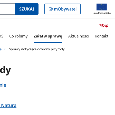
Logowanie
SZUKAJ
mObywatel
do
panelu
OŚ
Co robimy
Załatw sprawę
Aktualności
Kontakt
wę
Sprawy dotyczące ochrony przyrody
ody
nie
 Natura