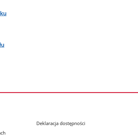
rku
łu
Deklaracja dostępności
ach