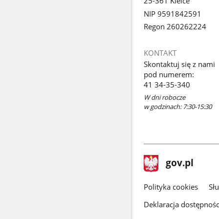
25-361 Kielce
NIP 9591842591
Regon 260262224
KONTAKT
Skontaktuj się z nami
pod numerem:
41 34-35-340
W dni robocze
w godzinach: 7:30-15:30
stopka
Strona
gov.pl
gov.pl
główna
gov.pl
Polityka cookies
Sł
Deklaracja dostępnośc