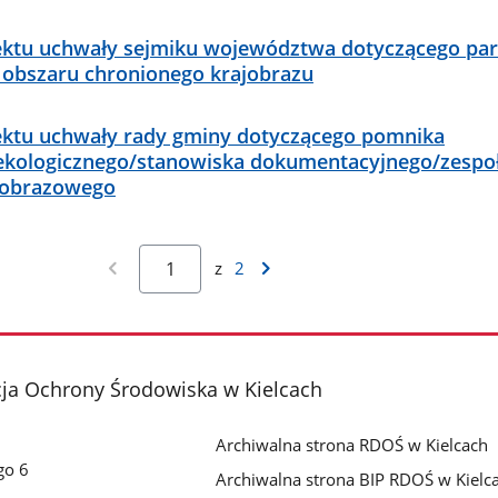
ektu uchwały sejmiku województwa dotyczącego pa
 obszaru chronionego krajobrazu
ektu uchwały rady gminy dotyczącego pomnika
ekologicznego/stanowiska dokumentacyjnego/zespo
jobrazowego
z
2
cja Ochrony Środowiska w Kielcach
Archiwalna strona RDOŚ w Kielcach
go 6
Archiwalna strona BIP RDOŚ w Kielc