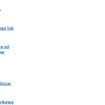
o
ego lub
wa od
bów
obszar
tunkową