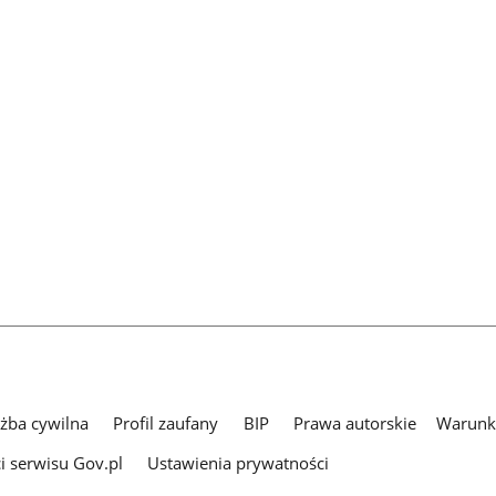
użba cywilna
Profil zaufany
BIP
Prawa autorskie
Warunki
i serwisu Gov.pl
Ustawienia prywatności