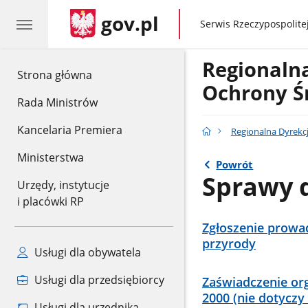
gov.pl
gov.pl
Serwis Rzeczypospolitej
Regionaln
gov.pl
Strona główna
Ochrony Ś
Rada Ministrów
Kancelaria Premiera
Regionalna Dyrekc
Ministerstwa
Powrót
Sprawy 
Urzędy, instytucje
i placówki RP
Zgłoszenie prowad
przyrody
Usługi dla obywatela
Usługi dla przedsiębiorcy
Zaświadczenie or
2000 (nie dotycz
Usługi dla urzędnika