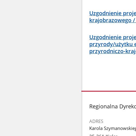
Uzgodnienie proj
krajobrazowego /
Uzgodnienie proj
przyrody/użytku 
przyrodniczo-kra
stopka
Regionalna Dyrek
ADRES
Karola Szymanowskie