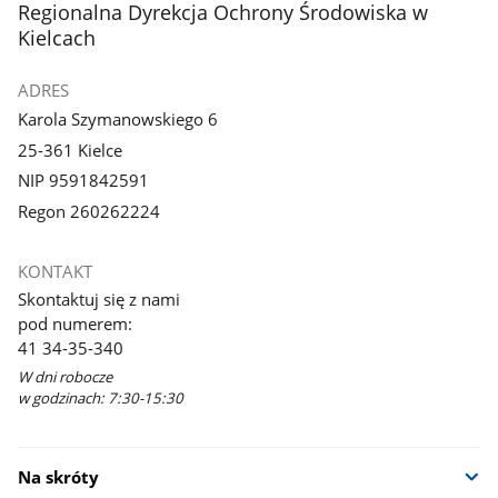
stopka
Regionalna Dyrekcja Ochrony Środowiska w
Kielcach
ADRES
Karola Szymanowskiego 6
25-361 Kielce
NIP 9591842591
Regon 260262224
KONTAKT
Skontaktuj się z nami
pod numerem:
41 34-35-340
W dni robocze
w godzinach: 7:30-15:30
Na skróty