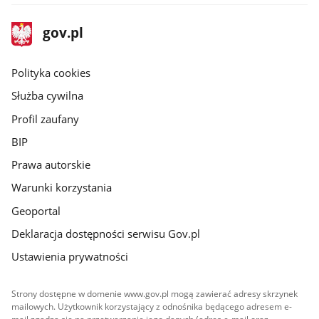
stopka
Strona
gov.pl
gov.pl
główna
gov.pl
Polityka cookies
Służba cywilna
Profil zaufany
BIP
Prawa autorskie
Warunki korzystania
Geoportal
Deklaracja dostępności serwisu Gov.pl
Ustawienia prywatności
Strony dostępne w domenie www.gov.pl mogą zawierać adresy skrzynek
mailowych. Użytkownik korzystający z odnośnika będącego adresem e-