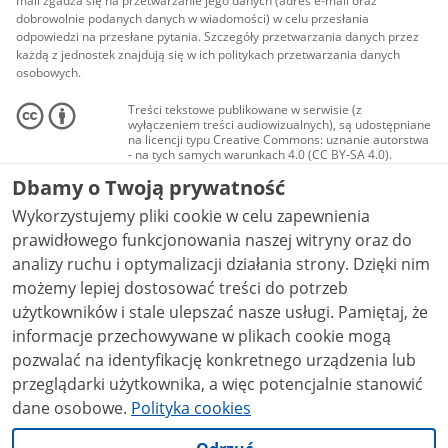
mail zgadza się na przetwarzanie jego danych (adres e-mail oraz
dobrowolnie podanych danych w wiadomości) w celu przesłania
odpowiedzi na przesłane pytania. Szczegóły przetwarzania danych przez
każdą z jednostek znajdują się w ich politykach przetwarzania danych
osobowych.
Treści tekstowe publikowane w serwisie (z
wyłączeniem treści audiowizualnych), są udostępniane
na licencji typu Creative Commons: uznanie autorstwa
- na tych samych warunkach 4.0 (CC BY-SA 4.0).
Materiały audiowizualne, w tym zdjęcia, materiały
Dbamy o Twoją prywatność
audio i wideo, są udostępniane na licencji typu
Creative Commons: uznanie autorstwa użycie
Wykorzystujemy pliki cookie w celu zapewnienia
niekomercyjne - bez utworów zależnych 4.0 (CC BY-
NC-ND 4.0), o ile nie jest to stwierdzone inaczej.
prawidłowego funkcjonowania naszej witryny oraz do
analizy ruchu i optymalizacji działania strony. Dzięki nim
możemy lepiej dostosować treści do potrzeb
użytkowników i stale ulepszać nasze usługi. Pamiętaj, że
informacje przechowywane w plikach cookie mogą
pozwalać na identyfikację konkretnego urządzenia lub
przeglądarki użytkownika, a więc potencjalnie stanowić
dane osobowe.
Polityka cookies