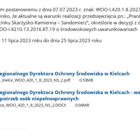
m postanowieniu z dnia 07.07.2023 r. znak: WOO-I.420.1.8.2023
sko, że aktualne są warunki realizacji przedsięwzięcia pn.: „Prace 
cinku Skarżysko-Kamienna – Sandomierz”, określone w decyzji z 
 WOO-I.4210.13.2016.KT.19 o środowiskowych uwarunkowaniach
11 lipca 2023 roku do dnia 25 lipca 2023 roku
egionalnego Dyrektora Ochrony Środowiska w Kielcach
Kielce​_WOO​_420​_1​_8​_2023​_NS​_2.pdf
0.53MB
egionalnego Dyrektora Ochrony Środowiska w Kielcach - we
potrzeb osób niepełnosprawnych
ce​_WOO​_420​_1​_8​_2023​_NS​_2.DOCX
0.04MB