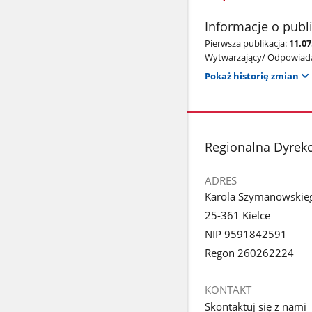
Informacje o publ
Pierwsza publikacja:
11.07
Wytwarzający/ Odpowiada
Pokaż historię zmian
stopka
Regionalna Dyrek
ADRES
Karola Szymanowskie
25-361 Kielce
NIP 9591842591
Regon 260262224
KONTAKT
Skontaktuj się z nami