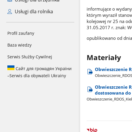
informujące o wydany
Usługi dla rolnika
którym wyraził stanowi
kolejowej nr 25 na od
31.05.2017 r. znak:
Profil zaufany
opublikowano od dnia 
Baza wiedzy
Materiały
Serwis Służby Cywilnej
Сайт для громадян України
Obwieszczenie R
Obwieszczenie​_RDOS​_
–
Serwis dla obywateli Ukrainy
Obwieszczenie R
dostosowana do 
Obwieszczenie​_RDOS​_Kiel