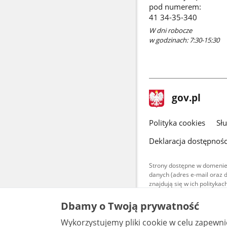
pod numerem:
41 34-35-340
W dni robocze
w godzinach: 7:30-15:30
stopka
Strona
gov.pl
gov.pl
główna
gov.pl
Polityka cookies
Sł
Deklaracja dostępnośc
Strony dostępne w domenie
danych (adres e-mail oraz 
znajdują się w ich polityk
Treści teksto
Dbamy o Twoją prywatność
udostępniane
warunkach 4.0
Wykorzystujemy pliki cookie w celu zapewn
są udostępni