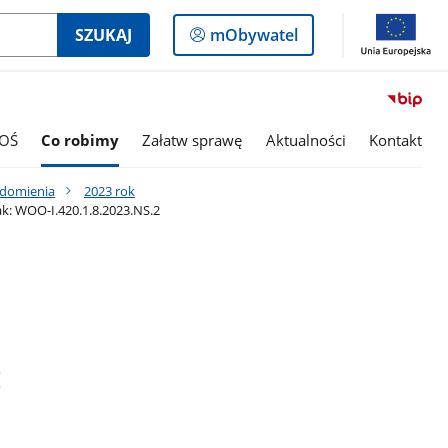
Logowanie
SZUKAJ
mObywatel
do
panelu
OŚ
Co robimy
Załatw sprawę
Aktualności
Kontakt
adomienia
2023 rok
k: WOO-I.420.1.8.2023.NS.2
: