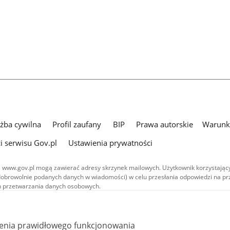
użba cywilna
Profil zaufany
BIP
Prawa autorskie
Warunki
i serwisu Gov.pl
Ustawienia prywatności
 www.gov.pl mogą zawierać adresy skrzynek mailowych. Użytkownik korzystający
dobrowolnie podanych danych w wiadomości) w celu przesłania odpowiedzi na prz
ach przetwarzania danych osobowych.
we publikowane w serwisie (z wyłączeniem treści audiowizualnych), są
 na licencji typu Creative Commons: uznanie autorstwa - na tych samych
 (CC BY-SA 4.0). Materiały audiowizualne, w tym zdjęcia, materiały audio i wideo
ienia prawidłowego funkcjonowania
ane na licencji typu Creative Commons: uznanie autorstwa użycie niekomercyjne 