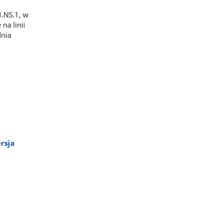
.NS.1, w
na linii
dnia
rsja