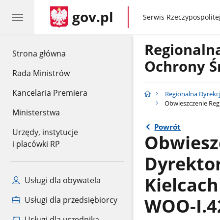
gov.pl
gov.pl
Serwis Rzeczypospolitej
Regionaln
gov.pl
Strona główna
Ochrony Ś
Rada Ministrów
Kancelaria Premiera
Regionalna Dyrekc
Obwieszczenie Regi
Ministerstwa
Powrót
Urzędy, instytucje
Obwiesz
i placówki RP
Dyrekto
Kielcach
Usługi dla obywatela
WOO-I.42
Usługi dla przedsiębiorcy
Usługi dla urzędnika