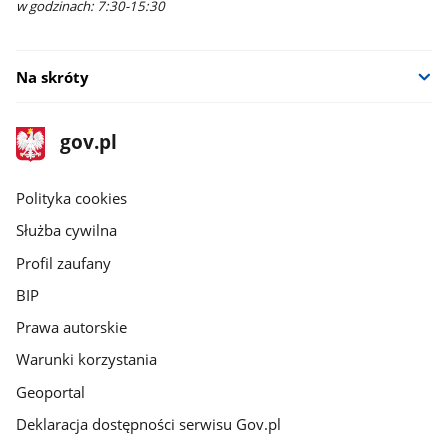
w godzinach: 7:30-15:30
Na skróty
stopka
Strona
gov.pl
gov.pl
główna
gov.pl
Polityka cookies
Służba cywilna
Profil zaufany
BIP
Prawa autorskie
Warunki korzystania
Geoportal
Deklaracja dostępności serwisu Gov.pl