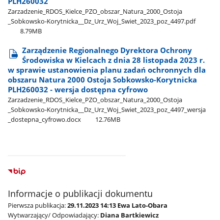
PLH260032
Zarzadzenie​_RDOS​_Kielce​_PZO​_obszar​_Natura​_2000​_Ostoja​
_Sobkowsko-Korytnicka​_​_Dz​_Urz​_Woj​_Swiet​_2023​_poz​_4497.pdf
8.79MB
Zarządzenie Regionalnego Dyrektora Ochrony
Środowiska w Kielcach z dnia 28 listopada 2023 r.
w sprawie ustanowienia planu zadań ochronnych dla
obszaru Natura 2000 Ostoja Sobkowsko-Korytnicka
PLH260032 - wersja dostępna cyfrowo
Zarzadzenie​_RDOS​_Kielce​_PZO​_obszar​_Natura​_2000​_Ostoja​
_Sobkowsko-Korytnicka​_​_Dz​_Urz​_Woj​_Swiet​_2023​_poz​_4497​_wersja​
_dostepna​_cyfrowo.docx
12.76MB
Informacje o publikacji dokumentu
Pierwsza publikacja:
29.11.2023 14:13 Ewa Lato-Obara
Wytwarzający/ Odpowiadający:
Diana Bartkiewicz