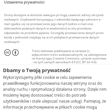
Ustawienia prywatności
Strony dostępne w domenie www.gov.pl mogą zawierać adresy skrzynek
mailowych. Użytkownik korzystający z odnośnika będącego adresem e-
mail zgadza się na przetwarzanie jego danych (adres e-mail oraz
dobrowolnie podanych danych w wiadomości) w celu przesłania
odpowiedzi na przesłane pytania. Szczegóły przetwarzania danych przez
każdą z jednostek znajdują się w ich politykach przetwarzania danych
osobowych.
Treści tekstowe publikowane w serwisie (z
wyłączeniem treści audiowizualnych), są udostępniane
na licencji typu Creative Commons: uznanie autorstwa
- na tych samych warunkach 4.0 (CC BY-SA 4.0).
Materiały audiowizualne, w tym zdjęcia, materiały
Dbamy o Twoją prywatność
audio i wideo, są udostępniane na licencji typu
Creative Commons: uznanie autorstwa użycie
Wykorzystujemy pliki cookie w celu zapewnienia
niekomercyjne - bez utworów zależnych 4.0 (CC BY-
NC-ND 4.0), o ile nie jest to stwierdzone inaczej.
prawidłowego funkcjonowania naszej witryny oraz do
analizy ruchu i optymalizacji działania strony. Dzięki nim
możemy lepiej dostosować treści do potrzeb
użytkowników i stale ulepszać nasze usługi. Pamiętaj, że
informacje przechowywane w plikach cookie mogą