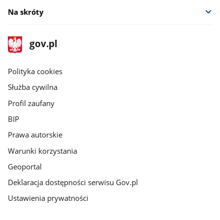
Na skróty
stopka
Strona
gov.pl
gov.pl
główna
gov.pl
Polityka cookies
Służba cywilna
Profil zaufany
BIP
Prawa autorskie
Warunki korzystania
Geoportal
Deklaracja dostępności serwisu Gov.pl
Ustawienia prywatności