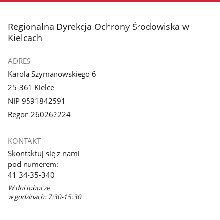
stopka
Regionalna Dyrekcja Ochrony Środowiska w
Kielcach
ADRES
Karola Szymanowskiego 6
25-361 Kielce
NIP 9591842591
Regon 260262224
KONTAKT
Skontaktuj się z nami
pod numerem:
41 34-35-340
W dni robocze
w godzinach: 7:30-15:30