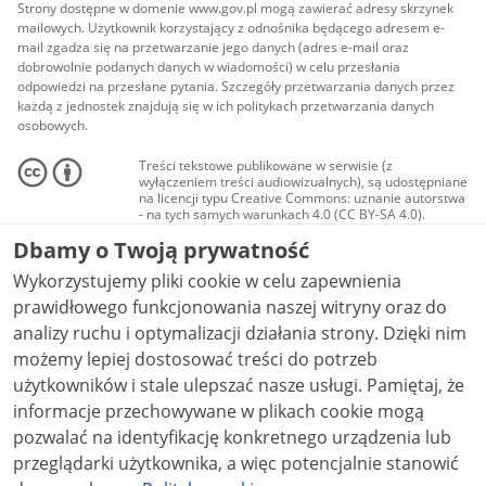
Strony dostępne w domenie www.gov.pl mogą zawierać adresy skrzynek
mailowych. Użytkownik korzystający z odnośnika będącego adresem e-
mail zgadza się na przetwarzanie jego danych (adres e-mail oraz
dobrowolnie podanych danych w wiadomości) w celu przesłania
odpowiedzi na przesłane pytania. Szczegóły przetwarzania danych przez
każdą z jednostek znajdują się w ich politykach przetwarzania danych
osobowych.
Treści tekstowe publikowane w serwisie (z
wyłączeniem treści audiowizualnych), są udostępniane
na licencji typu Creative Commons: uznanie autorstwa
- na tych samych warunkach 4.0 (CC BY-SA 4.0).
Materiały audiowizualne, w tym zdjęcia, materiały
Dbamy o Twoją prywatność
audio i wideo, są udostępniane na licencji typu
Creative Commons: uznanie autorstwa użycie
Wykorzystujemy pliki cookie w celu zapewnienia
niekomercyjne - bez utworów zależnych 4.0 (CC BY-
NC-ND 4.0), o ile nie jest to stwierdzone inaczej.
prawidłowego funkcjonowania naszej witryny oraz do
analizy ruchu i optymalizacji działania strony. Dzięki nim
możemy lepiej dostosować treści do potrzeb
użytkowników i stale ulepszać nasze usługi. Pamiętaj, że
informacje przechowywane w plikach cookie mogą
pozwalać na identyfikację konkretnego urządzenia lub
przeglądarki użytkownika, a więc potencjalnie stanowić