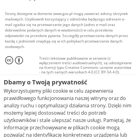
Strony dostępne w domenie www.gov.pl mogą zawierać adresy skrzynek
mailowych. Użytkownik korzystający z odnośnika będącego adresem e-
mail zgadza się na przetwarzanie jego danych (adres e-mail oraz
dobrowolnie podanych danych w wiadomości) w celu przesłania
odpowiedzi na przesłane pytania. Szczegóły przetwarzania danych przez
każdą z jednostek znajdują się w ich politykach przetwarzania danych
osobowych.
Treści tekstowe publikowane w serwisie (z
wyłączeniem treści audiowizualnych), są udostępniane
na licencji typu Creative Commons: uznanie autorstwa
- na tych samych warunkach 4.0 (CC BY-SA 4.0).
Materiały audiowizualne, w tym zdjęcia, materiały
Dbamy o Twoją prywatność
audio i wideo, są udostępniane na licencji typu
Creative Commons: uznanie autorstwa użycie
Wykorzystujemy pliki cookie w celu zapewnienia
niekomercyjne - bez utworów zależnych 4.0 (CC BY-
NC-ND 4.0), o ile nie jest to stwierdzone inaczej.
prawidłowego funkcjonowania naszej witryny oraz do
analizy ruchu i optymalizacji działania strony. Dzięki nim
możemy lepiej dostosować treści do potrzeb
użytkowników i stale ulepszać nasze usługi. Pamiętaj, że
informacje przechowywane w plikach cookie mogą
pozwalać na identyfikację konkretnego urządzenia lub