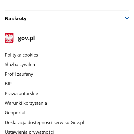
Na skróty
stopka
Strona
gov.pl
gov.pl
główna
gov.pl
Polityka cookies
Służba cywilna
Profil zaufany
BIP
Prawa autorskie
Warunki korzystania
Geoportal
Deklaracja dostępności serwisu Gov.pl
Ustawienia prywatności