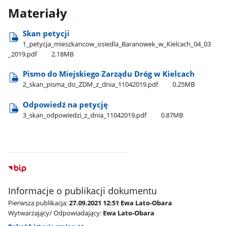
Materiały
Skan petycji
1​_petycja​_mieszkancow​_osiedla​_Baranowek​_w​_Kielcach​_04​_03​
_2019.pdf
2.18MB
Pismo do Miejskiego Zarządu Dróg w Kielcach
2​_skan​_pisma​_do​_ZDM​_z​_dnia​_11042019.pdf
0.25MB
Odpowiedź na petycję
3​_skan​_odpowiedzi​_z​_dnia​_11042019.pdf
0.87MB
Informacje o publikacji dokumentu
Pierwsza publikacja:
27.09.2021 12:51 Ewa Lato-Obara
Wytwarzający/ Odpowiadający:
Ewa Lato-Obara