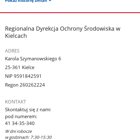
Pokaż historię zmian
stopka
Regionalna Dyrekcja Ochrony Środowiska w
Kielcach
ADRES
Karola Szymanowskiego 6
25-361 Kielce
NIP 9591842591
Regon 260262224
KONTAKT
Skontaktuj się z nami
pod numerem:
41 34-35-340
W dni robocze
w godzinach: 7:30-15:30