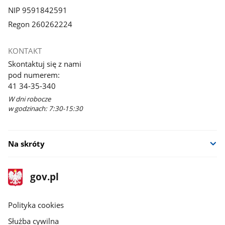
NIP 9591842591
Regon 260262224
KONTAKT
Skontaktuj się z nami
pod numerem:
41 34-35-340
W dni robocze
w godzinach: 7:30-15:30
Na skróty
stopka
Strona
gov.pl
gov.pl
główna
gov.pl
Polityka cookies
Służba cywilna