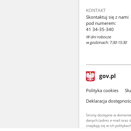
KONTAKT
Skontaktuj się z nami
pod numerem:
41 34-35-340
W dni robocze
w godzinach: 7:30-15:30
stopka
Strona
gov.pl
gov.pl
główna
gov.pl
Polityka cookies
Sł
Deklaracja dostępnośc
Strony dostępne w domenie
danych (adres e-mail oraz 
znajdują się w ich polityk