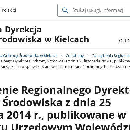
 Polskiej
a Dyrekcja
rodowiska w Kielcach
O RD
ja Ochrony Środowiska w Kielcach
Co robimy
Zarządzenia Regional
alnego Dyrektora Ochrony Środowiska z dnia 25 listopada 2014 r., publi
 zarządzenia w sprawie ustanowienia planu zadań ochronnych dla obszaru 
enie Regionalnego Dyrekt
Środowiska z dnia 25
a 2014 r., publikowane w
ku Urzędowym Wojewódz