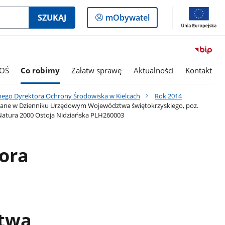
Logowanie
SZUKAJ
mObywatel
do
panelu
OŚ
Co robimy
Załatw sprawę
Aktualności
Kontakt
nego Dyrektora Ochrony Środowiska w Kielcach
Rok 2014
kowane w Dzienniku Urzędowym Województwa świętokrzyskiego, poz.
Natura 2000 Ostoja Nidziańska PLH260003
ora
twa