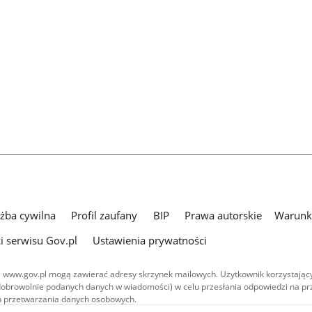
użba cywilna
Profil zaufany
BIP
Prawa autorskie
Warunki
i serwisu Gov.pl
Ustawienia prywatności
 www.gov.pl mogą zawierać adresy skrzynek mailowych. Użytkownik korzystający
dobrowolnie podanych danych w wiadomości) w celu przesłania odpowiedzi na prz
ach przetwarzania danych osobowych.