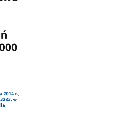
ań
2000
 2014 r.,
3283, w
dla