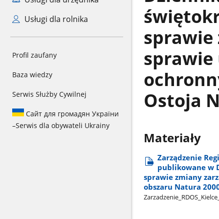
świętokr
Usługi dla rolnika
sprawie
sprawie
Profil zaufany
ochronn
Baza wiedzy
Ostoja 
Serwis Służby Cywilnej
Сайт для громадян України
–
Serwis dla obywateli Ukrainy
Materiały
Zarządzenie Regi
publikowane w D
sprawie zmiany zar
obszaru Natura 200
Zarzadzenie​_RDOS​_Kielce​