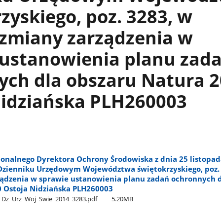
zyskiego, poz. 3283, w
 zmiany zarządzenia w
 ustanowienia planu zad
ych dla obszaru Natura 
Nidziańska PLH260003
onalnego Dyrektora Ochrony Środowiska z dnia 25 listopada
zienniku Urzędowym Województwa świętokrzyskiego, poz. 
ządzenia w sprawie ustanowienia planu zadań ochronnych 
0 Ostoja Nidziańska PLH260003
_Dz​_Urz​_Woj​_Swie​_2014​_3283.pdf
5.20MB