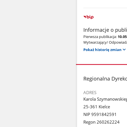
Informacje o publ
Pierwsza publikacja:
10.05
Wytwarzający/ Odpowiada
Pokaż historię zmian
stopka
Regionalna Dyrek
ADRES
Karola Szymanowskie
25-361 Kielce
NIP 9591842591
Regon 260262224