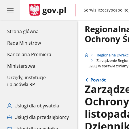
gov.pl
gov.pl
Serwis Rzeczypospolitej
Regionaln
gov.pl
Strona główna
Ochrony Ś
Rada Ministrów
Kancelaria Premiera
Regionalna Dyrekc
Zarządzenie Region
Ministerstwa
3283, w sprawie zmiany
Urzędy, instytucje
Powrót
i placówki RP
Zarządz
Ochrony 
Usługi dla obywatela
listopad
Usługi dla przedsiębiorcy
Dzienni
Usługi dla urzędnika