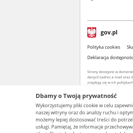
stopka
Strona
gov.pl
gov.pl
główna
gov.pl
Polityka cookies
Sł
Deklaracja dostępnośc
Strony dostępne w domenie
danych (adres e-mail oraz 
znajdują się w ich polityk
Treści teksto
Dbamy o Twoją prywatność
udostępniane
warunkach 4.0
Wykorzystujemy pliki cookie w celu zapewn
są udostępni
bez utworów z
naszej witryny oraz do analizy ruchu i optymalizacj
możemy lepiej dostosować treści do potrzeb
usługi. Pamiętaj, że informacje przechowywane w plikach cookie mogą pozwalać na