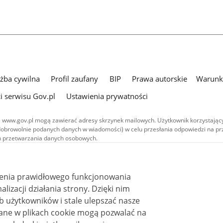
użba cywilna
Profil zaufany
BIP
Prawa autorskie
Warunki
i serwisu Gov.pl
Ustawienia prywatności
 www.gov.pl mogą zawierać adresy skrzynek mailowych. Użytkownik korzystający
dobrowolnie podanych danych w wiadomości) w celu przesłania odpowiedzi na prz
ach przetwarzania danych osobowych.
we publikowane w serwisie (z wyłączeniem treści audiowizualnych), są
 na licencji typu Creative Commons: uznanie autorstwa - na tych samych
 (CC BY-SA 4.0). Materiały audiowizualne, w tym zdjęcia, materiały audio i wideo
ienia prawidłowego funkcjonowania
ane na licencji typu Creative Commons: uznanie autorstwa użycie niekomercyjne 
ależnych 4.0 (CC BY-NC-ND 4.0), o ile nie jest to stwierdzone inaczej.
i działania strony. Dzięki nim
 użytkowników i stale ulepszać nasze