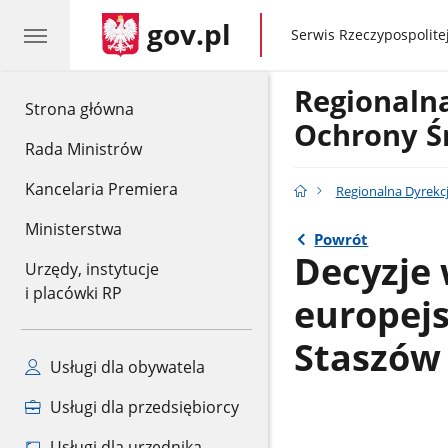
gov.pl
gov.pl
Serwis Rzeczypospolitej
Regionaln
gov.pl
Strona główna
Ochrony Ś
Rada Ministrów
Kancelaria Premiera
Regionalna Dyrekc
Ministerstwa
Powrót
Decyzje
Urzędy, instytucje
i placówki RP
europejs
Staszów
Usługi dla obywatela
Usługi dla przedsiębiorcy
Usługi dla urzędnika