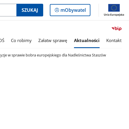
Logowanie
SZUKAJ
mObywatel
do
panelu
OŚ
Co robimy
Załatw sprawę
Aktualności
Kontakt
yzje w sprawie bobra europejskiego dla Nadleśnictwa Staszów