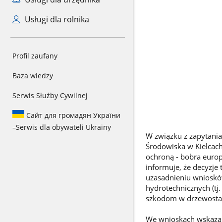
Usługi dla rolnika
Profil zaufany
Baza wiedzy
Serwis Służby Cywilnej
Сайт для громадян України
–
Serwis dla obywateli Ukrainy
W związku z zapytani
Środowiska w Kielcach
ochroną - bobra euro
informuje, że decyzje
uzasadnieniu wnioskó
hydrotechnicznych (tj
szkodom w drzewostan
We wnioskach wskazan