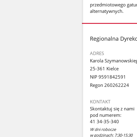
przedmiotowego gatun
alternatywnych.
stopka
Regionalna Dyrek
ADRES
Karola Szymanowskie
25-361 Kielce
NIP 9591842591
Regon 260262224
KONTAKT
Skontaktuj się z nami
pod numerem:
41 34-35-340
W dni robocze
w godzinach: 7:30-15:30