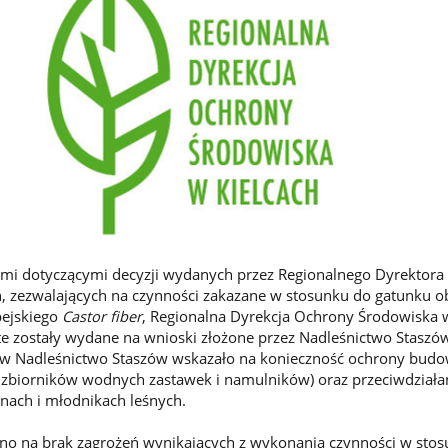
ami dotyczącymi decyzji wydanych przez Regionalnego Dyrektor
, zezwalających na czynności zakazane w stosunku do gatunku o
pejskiego
Castor fiber
, Regionalna Dyrekcja Ochrony Środowiska 
 te zostały wydane na wnioski złożone przez Nadleśnictwo Staszó
w Nadleśnictwo Staszów wskazało na konieczność ochrony budo
. zbiorników wodnych zastawek i namulników) oraz przeciwdziała
ach i młodnikach leśnych.
o na brak zagrożeń wynikających z wykonania czynności w sto