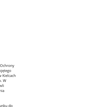
a Ochrony
bjętego
w Kielcach
w. W
wli
nia
sunku do