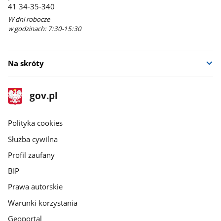
41 34-35-340
W dni robocze
w godzinach: 7:30-15:30
Na skróty
stopka
Strona
gov.pl
gov.pl
główna
gov.pl
Polityka cookies
Służba cywilna
Profil zaufany
BIP
Prawa autorskie
Warunki korzystania
Geoportal