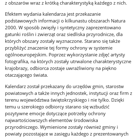
z obszarów wraz z krótką charakterystyką każdego z nich.
Efektem wydania kalendarza jest przekazanie
podstawowych informacji o kilkunastu obszarach Natura
2000. W sposób zwięzły i syntetyczny zaprezentowano
gatunki roślin i zwierząt oraz siedliska przyrodnicze, dla
których obszary zostały wyznaczone. Starano się także
przybliżyć znaczenie tej formy ochrony w systemie
ogólnoeuropejskim. Poprzez wykorzystanie zdjęć artysty
fotografika, na których zostały utrwalone charakterystyczne
krajobrazy, odbiorca zostaje uwrażliwiony na piękno
otaczającego świata.
Kalendarz został przekazany do urzędów gmin, starostw
powiatowych a także innych jednostek, instytucji oraz firm z
terenu województwa świętokrzyskiego i nie tylko. Dzięki
temu u szerokiego odbiorcy starano się wzbudzić
pozytywne emocje dotyczące potrzeby ochrony
najwartościowszych elementów środowiska
przyrodniczego. Wymienione zostały również gminy i
powiaty pozostające w zasięgu każdego z prezentowanych