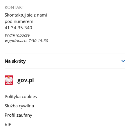
KONTAKT
Skontaktuj się z nami
pod numerem:
41 34-35-340
W dni robocze
w godzinach: 7:30-15:30
Na skróty
stopka
Strona
gov.pl
gov.pl
główna
gov.pl
Polityka cookies
Służba cywilna
Profil zaufany
BIP