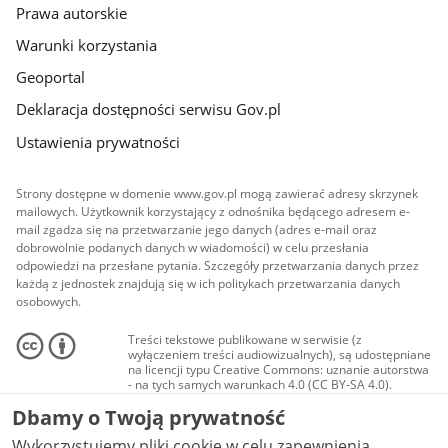
Prawa autorskie
Warunki korzystania
Geoportal
Deklaracja dostępności serwisu Gov.pl
Ustawienia prywatności
Strony dostępne w domenie www.gov.pl mogą zawierać adresy skrzynek
mailowych. Użytkownik korzystający z odnośnika będącego adresem e-
mail zgadza się na przetwarzanie jego danych (adres e-mail oraz
dobrowolnie podanych danych w wiadomości) w celu przesłania
odpowiedzi na przesłane pytania. Szczegóły przetwarzania danych przez
każdą z jednostek znajdują się w ich politykach przetwarzania danych
osobowych.
Treści tekstowe publikowane w serwisie (z
wyłączeniem treści audiowizualnych), są udostępniane
na licencji typu Creative Commons: uznanie autorstwa
- na tych samych warunkach 4.0 (CC BY-SA 4.0).
Materiały audiowizualne, w tym zdjęcia, materiały
Dbamy o Twoją prywatność
audio i wideo, są udostępniane na licencji typu
Creative Commons: uznanie autorstwa użycie
Wykorzystujemy pliki cookie w celu zapewnienia
niekomercyjne - bez utworów zależnych 4.0 (CC BY-