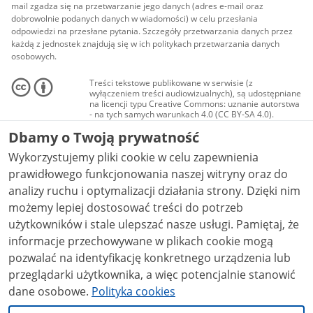
mail zgadza się na przetwarzanie jego danych (adres e-mail oraz
dobrowolnie podanych danych w wiadomości) w celu przesłania
odpowiedzi na przesłane pytania. Szczegóły przetwarzania danych przez
każdą z jednostek znajdują się w ich politykach przetwarzania danych
osobowych.
Treści tekstowe publikowane w serwisie (z
wyłączeniem treści audiowizualnych), są udostępniane
na licencji typu Creative Commons: uznanie autorstwa
- na tych samych warunkach 4.0 (CC BY-SA 4.0).
Materiały audiowizualne, w tym zdjęcia, materiały
Dbamy o Twoją prywatność
audio i wideo, są udostępniane na licencji typu
Creative Commons: uznanie autorstwa użycie
Wykorzystujemy pliki cookie w celu zapewnienia
niekomercyjne - bez utworów zależnych 4.0 (CC BY-
NC-ND 4.0), o ile nie jest to stwierdzone inaczej.
prawidłowego funkcjonowania naszej witryny oraz do
analizy ruchu i optymalizacji działania strony. Dzięki nim
możemy lepiej dostosować treści do potrzeb
użytkowników i stale ulepszać nasze usługi. Pamiętaj, że
informacje przechowywane w plikach cookie mogą
pozwalać na identyfikację konkretnego urządzenia lub
przeglądarki użytkownika, a więc potencjalnie stanowić
dane osobowe.
Polityka cookies