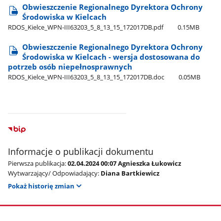
Obwieszczenie Regionalnego Dyrektora Ochrony
Środowiska w Kielcach
RDOS​_Kielce​_WPN-III63203​_5​_8​_13​_15​_172017DB.pdf
0.15MB
Obwieszczenie Regionalnego Dyrektora Ochrony
Środowiska w Kielcach - wersja dostosowana do
potrzeb osób niepełnosprawnych
RDOS​_Kielce​_WPN-III63203​_5​_8​_13​_15​_172017DB.doc
0.05MB
Informacje o publikacji dokumentu
Pierwsza publikacja:
02.04.2024 00:07 Agnieszka Łukowicz
Wytwarzający/ Odpowiadający:
Diana Bartkiewicz
Pokaż historię zmian