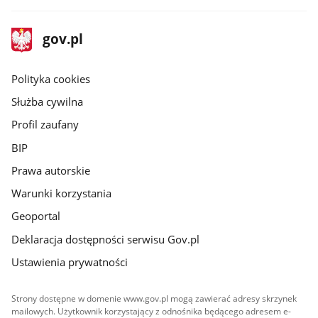
stopka
Strona
gov.pl
gov.pl
główna
gov.pl
Polityka cookies
Służba cywilna
Profil zaufany
BIP
Prawa autorskie
Warunki korzystania
Geoportal
Deklaracja dostępności serwisu Gov.pl
Ustawienia prywatności
Strony dostępne w domenie www.gov.pl mogą zawierać adresy skrzynek
mailowych. Użytkownik korzystający z odnośnika będącego adresem e-