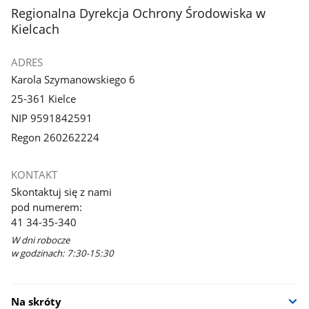
stopka
Regionalna Dyrekcja Ochrony Środowiska w
Kielcach
ADRES
Karola Szymanowskiego 6
25-361 Kielce
NIP 9591842591
Regon 260262224
KONTAKT
Skontaktuj się z nami
pod numerem:
41 34-35-340
W dni robocze
w godzinach: 7:30-15:30
Na skróty