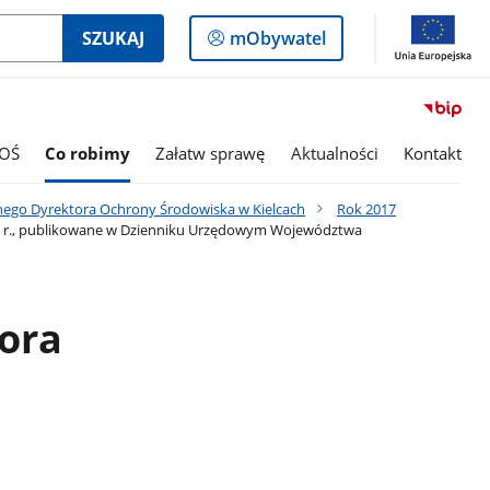
Logowanie
SZUKAJ
mObywatel
do
panelu
OŚ
Co robimy
Załatw sprawę
Aktualności
Kontakt
nego Dyrektora Ochrony Środowiska w Kielcach
Rok 2017
 r. r., publikowane w Dzienniku Urzędowym Województwa
ora