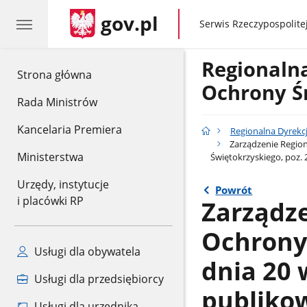
gov.pl
gov.pl
Serwis Rzeczypospolitej
Regionaln
gov.pl
Strona główna
Ochrony Ś
Rada Ministrów
Kancelaria Premiera
Regionalna Dyrekc
Zarządzenie Region
Ministerstwa
Świętokrzyskiego, poz.
Urzędy, instytucje
Powrót
i placówki RP
Zarządz
Ochrony
Usługi dla obywatela
dnia 20 w
Usługi dla przedsiębiorcy
publiko
Usługi dla urzędnika