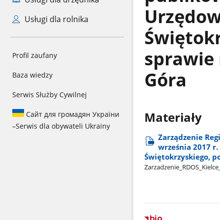
Urzędo
Usługi dla rolnika
Świętokr
sprawie 
Profil zaufany
Góra
Baza wiedzy
Serwis Służby Cywilnej
Сайт для громадян України
Materiały
–
Serwis dla obywateli Ukrainy
Zarządzenie Reg
września 2017 r
Świętokrzyskiego, p
Zarzadzenie​_RDOS​_Kielce​