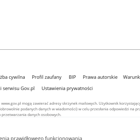
użba cywilna
Profil zaufany
BIP
Prawa autorskie
Warunki
i serwisu Gov.pl
Ustawienia prywatności
 www.gov.pl mogą zawierać adresy skrzynek mailowych. Użytkownik korzystający
dobrowolnie podanych danych w wiadomości) w celu przesłania odpowiedzi na prz
ach przetwarzania danych osobowych.
we publikowane w serwisie (z wyłączeniem treści audiowizualnych), są
 na licencji typu Creative Commons: uznanie autorstwa - na tych samych
 (CC BY-SA 4.0). Materiały audiowizualne, w tym zdjęcia, materiały audio i wideo
ienia prawidłowego funkcjonowania