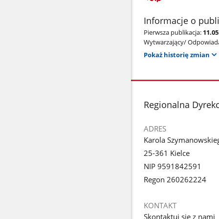
Informacje o publ
Pierwsza publikacja:
11.05
Wytwarzający/ Odpowiada
Pokaż historię zmian
stopka
Regionalna Dyrek
ADRES
Karola Szymanowskie
25-361 Kielce
NIP 9591842591
Regon 260262224
KONTAKT
Skontaktuj się z nami