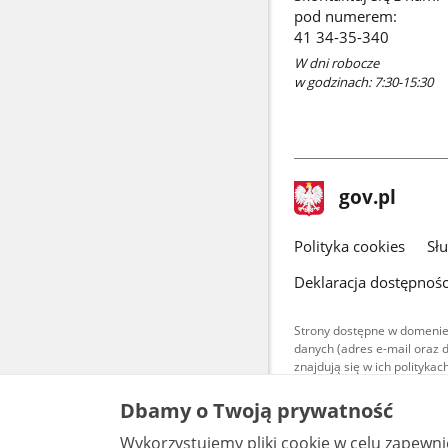
pod numerem:
41 34-35-340
W dni robocze
w godzinach: 7:30-15:30
stopka
Strona
gov.pl
gov.pl
główna
gov.pl
Polityka cookies
Sł
Deklaracja dostępnośc
Strony dostępne w domenie
danych (adres e-mail oraz 
znajdują się w ich polityk
Treści teksto
Dbamy o Twoją prywatność
udostępniane
warunkach 4.0
Wykorzystujemy pliki cookie w celu zapewn