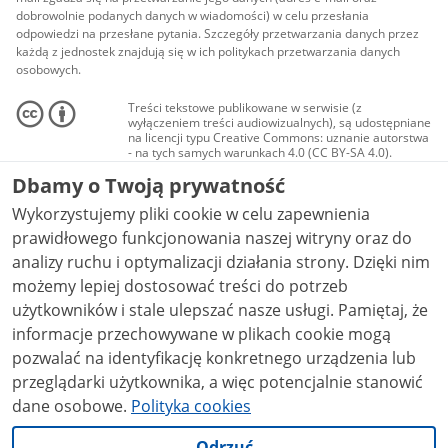
dobrowolnie podanych danych w wiadomości) w celu przesłania
odpowiedzi na przesłane pytania. Szczegóły przetwarzania danych przez
każdą z jednostek znajdują się w ich politykach przetwarzania danych
osobowych.
Treści tekstowe publikowane w serwisie (z
wyłączeniem treści audiowizualnych), są udostępniane
na licencji typu Creative Commons: uznanie autorstwa
- na tych samych warunkach 4.0 (CC BY-SA 4.0).
Materiały audiowizualne, w tym zdjęcia, materiały
Dbamy o Twoją prywatność
audio i wideo, są udostępniane na licencji typu
Creative Commons: uznanie autorstwa użycie
Wykorzystujemy pliki cookie w celu zapewnienia
niekomercyjne - bez utworów zależnych 4.0 (CC BY-
NC-ND 4.0), o ile nie jest to stwierdzone inaczej.
prawidłowego funkcjonowania naszej witryny oraz do
analizy ruchu i optymalizacji działania strony. Dzięki nim
możemy lepiej dostosować treści do potrzeb
użytkowników i stale ulepszać nasze usługi. Pamiętaj, że
informacje przechowywane w plikach cookie mogą
pozwalać na identyfikację konkretnego urządzenia lub
przeglądarki użytkownika, a więc potencjalnie stanowić
dane osobowe.
Polityka cookies
Odrzuć