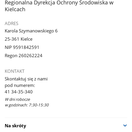
stopka
Regionalna Dyrekcja Ochrony Środowiska w
Kielcach
ADRES
Karola Szymanowskiego 6
25-361 Kielce
NIP 9591842591
Regon 260262224
KONTAKT
Skontaktuj się z nami
pod numerem:
41 34-35-340
W dni robocze
w godzinach: 7:30-15:30
Na skróty