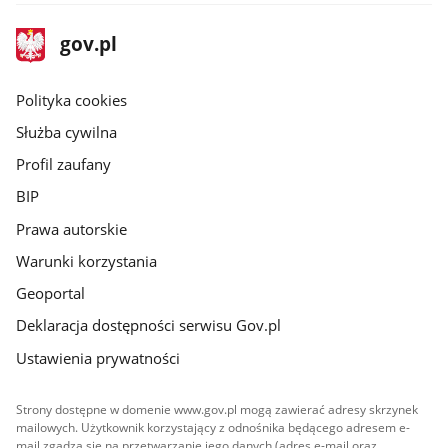
stopka
Strona
gov.pl
gov.pl
główna
gov.pl
Polityka cookies
Służba cywilna
Profil zaufany
BIP
Prawa autorskie
Warunki korzystania
Geoportal
Deklaracja dostępności serwisu Gov.pl
Ustawienia prywatności
Strony dostępne w domenie www.gov.pl mogą zawierać adresy skrzynek
mailowych. Użytkownik korzystający z odnośnika będącego adresem e-
mail zgadza się na przetwarzanie jego danych (adres e-mail oraz