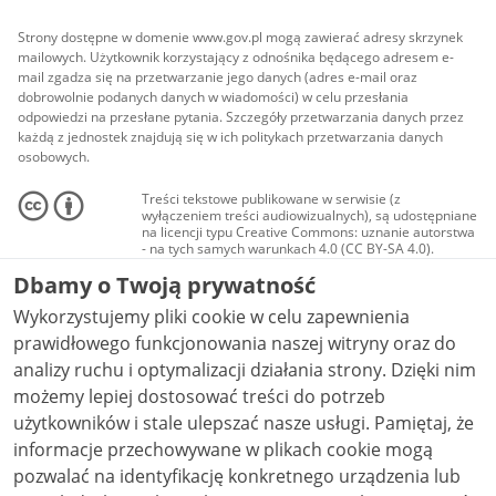
Strony dostępne w domenie www.gov.pl mogą zawierać adresy skrzynek
mailowych. Użytkownik korzystający z odnośnika będącego adresem e-
mail zgadza się na przetwarzanie jego danych (adres e-mail oraz
dobrowolnie podanych danych w wiadomości) w celu przesłania
odpowiedzi na przesłane pytania. Szczegóły przetwarzania danych przez
każdą z jednostek znajdują się w ich politykach przetwarzania danych
osobowych.
Treści tekstowe publikowane w serwisie (z
wyłączeniem treści audiowizualnych), są udostępniane
na licencji typu Creative Commons: uznanie autorstwa
- na tych samych warunkach 4.0 (CC BY-SA 4.0).
Materiały audiowizualne, w tym zdjęcia, materiały
Dbamy o Twoją prywatność
audio i wideo, są udostępniane na licencji typu
Creative Commons: uznanie autorstwa użycie
Wykorzystujemy pliki cookie w celu zapewnienia
niekomercyjne - bez utworów zależnych 4.0 (CC BY-
NC-ND 4.0), o ile nie jest to stwierdzone inaczej.
prawidłowego funkcjonowania naszej witryny oraz do
analizy ruchu i optymalizacji działania strony. Dzięki nim
możemy lepiej dostosować treści do potrzeb
użytkowników i stale ulepszać nasze usługi. Pamiętaj, że
informacje przechowywane w plikach cookie mogą
pozwalać na identyfikację konkretnego urządzenia lub