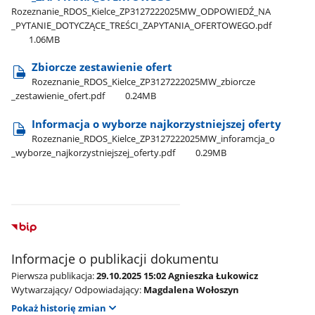
Rozeznanie​_RDOS​_Kielce​_ZP3127222025MW​_ODPOWIEDŹ​_NA​
_PYTANIE​_DOTYCZĄCE​_TREŚCI​_ZAPYTANIA​_OFERTOWEGO.pdf
1.06MB
Zbiorcze zestawienie ofert
Rozeznanie​​_RDOS​​_Kielce​​_ZP3127222025MW​​_zbiorcze​
_zestawienie​_ofert.pdf
0.24MB
Informacja o wyborze najkorzystniejszej oferty
Rozeznanie​​_RDOS​​_Kielce​​_ZP3127222025MW​​_inforamcja​_o​
_wyborze​_najkorzystniejszej​_oferty.pdf
0.29MB
Informacje o publikacji dokumentu
Pierwsza publikacja:
29.10.2025 15:02 Agnieszka Łukowicz
Wytwarzający/ Odpowiadający:
Magdalena Wołoszyn
Pokaż historię zmian