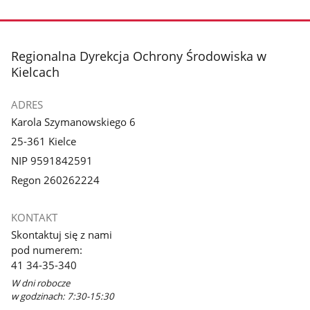
stopka
Regionalna Dyrekcja Ochrony Środowiska w
Kielcach
ADRES
Karola Szymanowskiego 6
25-361 Kielce
NIP 9591842591
Regon 260262224
KONTAKT
Skontaktuj się z nami
pod numerem:
41 34-35-340
W dni robocze
w godzinach: 7:30-15:30