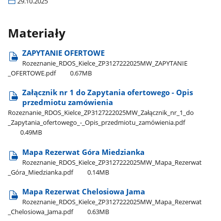
29.10.2025
Materiały
ZAPYTANIE OFERTOWE
Rozeznanie​_RDOS​_Kielce​_ZP3127222025MW​_ZAPYTANIE​
_OFERTOWE.pdf
0.67MB
Załącznik nr 1 do Zapytania ofertowego - Opis
przedmiotu zamówienia
Rozeznanie​_RDOS​_Kielce​_ZP3127222025MW​_Załącznik​_nr​_1​_do​
_Zapytania​_ofertowego​_-​_Opis​_przedmiotu​_zamówienia.pdf
0.49MB
Mapa Rezerwat Góra Miedzianka
Rozeznanie​_RDOS​_Kielce​_ZP3127222025MW​_Mapa​_Rezerwat​
_Góra​_Miedzianka.pdf
0.14MB
Mapa Rezerwat Chelosiowa Jama
Rozeznanie​_RDOS​_Kielce​_ZP3127222025MW​_Mapa​_Rezerwat​
_Chelosiowa​_Jama.pdf
0.63MB