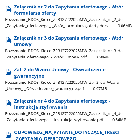
Załącznik nr 2 do Zapytania ofertowego - Wzór
formularza oferty
Rozeznanie​_RDOS​_Kielce​_ZP3127222025MW​_Załącznik​_nr​_2​_do​
_Zapytania​_ofertowego​_-​_Wzór​_formularza​_oferty.docx
0.06MB
Załącznik nr 3 do Zapytania ofertowego - Wzór
umowy
Rozeznanie​_RDOS​_Kielce​_ZP3127222025MW​_Załącznik​_nr​_3​_do​
_Zapytania​_ofertowego​_-​_Wzór​_umowy.pdf
0.50MB
Zał. 2 do Wzoru Umowy - Oświadczenie
gwarancyjne
Rozeznanie​_RDOS​_Kielce​_ZP3127222025MW​_Zał​_2​_do​_Wzoru​
_Umowy​_-​_Oświadczenie​_gwarancyjne.pdf
0.07MB
Załącznik nr 4 do Zapytania ofertowego -
Instrukcja szyfrowania
Rozeznanie​_RDOS​_Kielce​_ZP3127222025MW​_Załącznik​_nr​_4​_do​
_Zapytania​_ofertowego​_-​_Instrukcja​_szyfrowania.pdf
0.54MB
ODPOWIEDŹ​_NA​_PYTANIE​_DOTYCZĄCE​_TREŚCI​
_ZAPYTANIA​_OFERTOWEGO