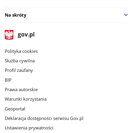
Na skróty
stopka
Strona
gov.pl
gov.pl
główna
gov.pl
Polityka cookies
Służba cywilna
Profil zaufany
BIP
Prawa autorskie
Warunki korzystania
Geoportal
Deklaracja dostępności serwisu Gov.pl
Ustawienia prywatności