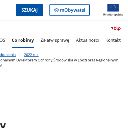
Logowanie
SZUKAJ
mObywatel
do
panelu
OŚ
Co robimy
Załatw sprawę
Aktualności
Kontakt
adomienia
2022 rok
gionalnym Dyrektorem Ochrony Środowiska w Łodzi oraz Regionalnym
MM
y