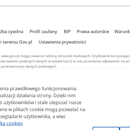
użba cywilna
Profil zaufany
BIP
Prawa autorskie
Warunki
i serwisu Gov.pl
Ustawienia prywatności
 www.gov.pl mogą zawierać adresy skrzynek mailowych. Użytkownik korzystający
dobrowolnie podanych danych w wiadomości) w celu przesłania odpowiedzi na prz
ach przetwarzania danych osobowych.
we publikowane w serwisie (z wyłączeniem treści audiowizualnych), są
 na licencji typu Creative Commons: uznanie autorstwa - na tych samych
 (CC BY-SA 4.0). Materiały audiowizualne, w tym zdjęcia, materiały audio i wideo
ienia prawidłowego funkcjonowania
ane na licencji typu Creative Commons: uznanie autorstwa użycie niekomercyjne 
ależnych 4.0 (CC BY-NC-ND 4.0), o ile nie jest to stwierdzone inaczej.
i działania strony. Dzięki nim
 użytkowników i stale ulepszać nasze
zeglądarki użytkownika, a więc
yka cookies