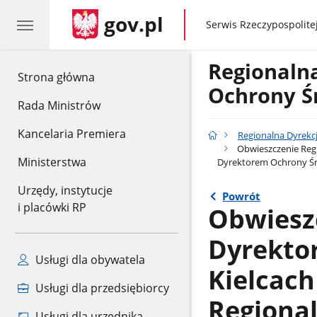
gov.pl
gov.pl
Serwis Rzeczypospolitej
Regionaln
gov.pl
Strona główna
Ochrony Ś
Rada Ministrów
Kancelaria Premiera
Regionalna Dyrekc
Obwieszczenie Reg
Ministerstwa
Dyrektorem Ochrony Śro
Urzędy, instytucje
Powrót
i placówki RP
Obwiesz
Dyrekto
Usługi dla obywatela
Kielcach
Usługi dla przedsiębiorcy
Regiona
Usługi dla urzędnika