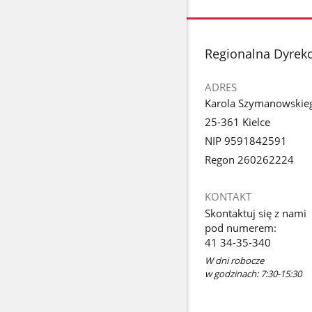
stopka
Regionalna Dyrek
ADRES
Karola Szymanowskie
25-361 Kielce
NIP 9591842591
Regon 260262224
KONTAKT
Skontaktuj się z nami
pod numerem:
41 34-35-340
W dni robocze
w godzinach: 7:30-15:30