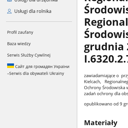
Środowis
Usługi dla rolnika
Regiona
Środowis
Profil zaufany
grudnia 
Baza wiedzy
I.6320.2
Serwis Służby Cywilnej
Сайт для громадян України
–
Serwis dla obywateli Ukrainy
zawiadamiające o prz
Kielcach, Regionalne
Ochrony Środowiska w
zadań ochrony dla ob
opublikowano od 9 gr
Materiały