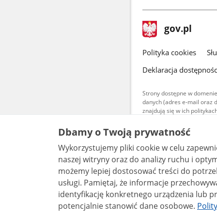
stopka
Strona
gov.pl
gov.pl
główna
gov.pl
Polityka cookies
Sł
Deklaracja dostępnośc
Strony dostępne w domenie
danych (adres e-mail oraz 
znajdują się w ich polityk
Treści teksto
Dbamy o Twoją prywatność
udostępniane
warunkach 4.0
Wykorzystujemy pliki cookie w celu zapewn
są udostępni
bez utworów z
naszej witryny oraz do analizy ruchu i optymalizacj
możemy lepiej dostosować treści do potrzeb
usługi. Pamiętaj, że informacje przechowywane w plikach cookie mogą pozwalać na
identyfikację konkretnego urządzenia lub pr
potencjalnie stanowić dane osobowe.
Polit