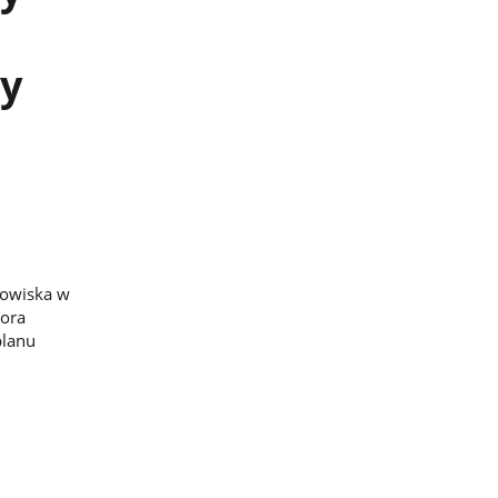
y
dowiska w
tora
planu