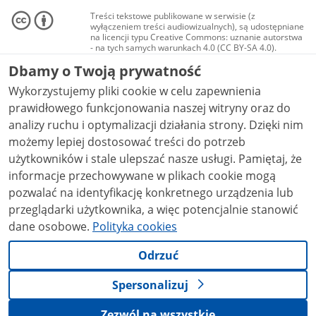
Treści tekstowe publikowane w serwisie (z
wyłączeniem treści audiowizualnych), są udostępniane
na licencji typu Creative Commons: uznanie autorstwa
- na tych samych warunkach 4.0 (CC BY-SA 4.0).
Materiały audiowizualne, w tym zdjęcia, materiały
Dbamy o Twoją prywatność
audio i wideo, są udostępniane na licencji typu
Creative Commons: uznanie autorstwa użycie
Wykorzystujemy pliki cookie w celu zapewnienia
niekomercyjne - bez utworów zależnych 4.0 (CC BY-
NC-ND 4.0), o ile nie jest to stwierdzone inaczej.
prawidłowego funkcjonowania naszej witryny oraz do
analizy ruchu i optymalizacji działania strony. Dzięki nim
możemy lepiej dostosować treści do potrzeb
użytkowników i stale ulepszać nasze usługi. Pamiętaj, że
informacje przechowywane w plikach cookie mogą
pozwalać na identyfikację konkretnego urządzenia lub
przeglądarki użytkownika, a więc potencjalnie stanowić
dane osobowe.
Polityka cookies
Odrzuć
Spersonalizuj
Zezwól na wszystkie