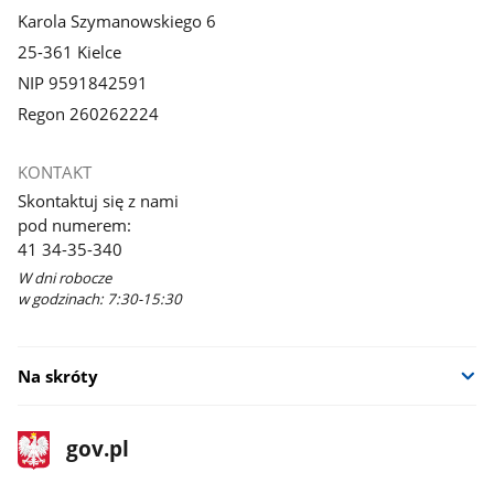
Karola Szymanowskiego 6
25-361 Kielce
NIP 9591842591
Regon 260262224
KONTAKT
Skontaktuj się z nami
pod numerem:
41 34-35-340
W dni robocze
w godzinach: 7:30-15:30
Na skróty
stopka
Strona
gov.pl
gov.pl
główna