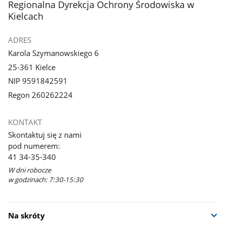
stopka
Regionalna Dyrekcja Ochrony Środowiska w
Kielcach
ADRES
Karola Szymanowskiego 6
25-361 Kielce
NIP 9591842591
Regon 260262224
KONTAKT
Skontaktuj się z nami
pod numerem:
41 34-35-340
W dni robocze
w godzinach: 7:30-15:30
Na skróty