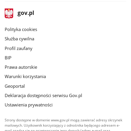
stopka
Strona
gov.pl
gov.pl
główna
gov.pl
Polityka cookies
Służba cywilna
Profil zaufany
BIP
Prawa autorskie
Warunki korzystania
Geoportal
Deklaracja dostępności serwisu Gov.pl
Ustawienia prywatności
Strony dostępne w domenie www.gov.pl mogą zawierać adresy skrzynek
mailowych. Użytkownik korzystający z odnośnika będącego adresem e-
mail zgadza się na przetwarzanie jego danych (adres e-mail oraz