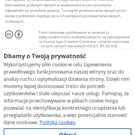
dobrowolnie podanych danych w wiadomości) w celu przesłania
odpowiedzi na przesłane pytania. Szczegóły przetwarzania danych przez
każdą z jednostek znajdują się w ich politykach przetwarzania danych
osobowych.
Treści tekstowe publikowane w serwisie (z
wyłączeniem treści audiowizualnych), są udostępniane
na licencji typu Creative Commons: uznanie autorstwa
- na tych samych warunkach 4.0 (CC BY-SA 4.0).
Materiały audiowizualne, w tym zdjęcia, materiały
Dbamy o Twoją prywatność
audio i wideo, są udostępniane na licencji typu
Creative Commons: uznanie autorstwa użycie
Wykorzystujemy pliki cookie w celu zapewnienia
niekomercyjne - bez utworów zależnych 4.0 (CC BY-
NC-ND 4.0), o ile nie jest to stwierdzone inaczej.
prawidłowego funkcjonowania naszej witryny oraz do
analizy ruchu i optymalizacji działania strony. Dzięki nim
możemy lepiej dostosować treści do potrzeb
użytkowników i stale ulepszać nasze usługi. Pamiętaj, że
informacje przechowywane w plikach cookie mogą
pozwalać na identyfikację konkretnego urządzenia lub
przeglądarki użytkownika, a więc potencjalnie stanowić
dane osobowe.
Polityka cookies
Odrzuć