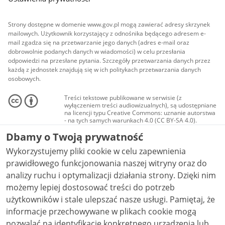
Strony dostępne w domenie www.gov.pl mogą zawierać adresy skrzynek
mailowych. Użytkownik korzystający z odnośnika będącego adresem e-
mail zgadza się na przetwarzanie jego danych (adres e-mail oraz
dobrowolnie podanych danych w wiadomości) w celu przesłania
odpowiedzi na przesłane pytania. Szczegóły przetwarzania danych przez
każdą z jednostek znajdują się w ich politykach przetwarzania danych
osobowych.
Treści tekstowe publikowane w serwisie (z
wyłączeniem treści audiowizualnych), są udostępniane
na licencji typu Creative Commons: uznanie autorstwa
- na tych samych warunkach 4.0 (CC BY-SA 4.0).
Materiały audiowizualne, w tym zdjęcia, materiały
Dbamy o Twoją prywatność
audio i wideo, są udostępniane na licencji typu
Creative Commons: uznanie autorstwa użycie
Wykorzystujemy pliki cookie w celu zapewnienia
niekomercyjne - bez utworów zależnych 4.0 (CC BY-
NC-ND 4.0), o ile nie jest to stwierdzone inaczej.
prawidłowego funkcjonowania naszej witryny oraz do
analizy ruchu i optymalizacji działania strony. Dzięki nim
możemy lepiej dostosować treści do potrzeb
użytkowników i stale ulepszać nasze usługi. Pamiętaj, że
informacje przechowywane w plikach cookie mogą
pozwalać na identyfikację konkretnego urządzenia lub