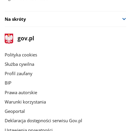
Na skróty
stopka
Strona
gov.pl
gov.pl
główna
gov.pl
Polityka cookies
Służba cywilna
Profil zaufany
BIP
Prawa autorskie
Warunki korzystania
Geoportal
Deklaracja dostępności serwisu Gov.pl
Ustawienia prywatności