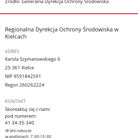
Źródło: Generalna Dyrekcja Ochrony Środowiska
stopka
Regionalna Dyrekcja Ochrony Środowiska w
Kielcach
ADRES
Karola Szymanowskiego 6
25-361 Kielce
NIP 9591842591
Regon 260262224
KONTAKT
Skontaktuj się z nami
pod numerem:
41 34-35-340
W dni robocze
w godzinach: 7:30-15:30