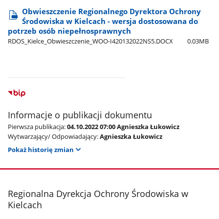
Obwieszczenie Regionalnego Dyrektora Ochrony
Środowiska w Kielcach - wersja dostosowana do
potrzeb osób niepełnosprawnych
RDOS​_Kielce​_Obwieszczenie​_WOO-I420132022NS5.DOCX
0.03MB
Informacje o publikacji dokumentu
Pierwsza publikacja:
04.10.2022 07:00 Agnieszka Łukowicz
Wytwarzający/ Odpowiadający:
Agnieszka Łukowicz
Pokaż historię zmian
stopka
Regionalna Dyrekcja Ochrony Środowiska w
Kielcach