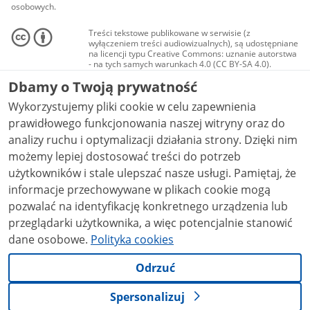
osobowych.
Treści tekstowe publikowane w serwisie (z
wyłączeniem treści audiowizualnych), są udostępniane
na licencji typu Creative Commons: uznanie autorstwa
- na tych samych warunkach 4.0 (CC BY-SA 4.0).
Materiały audiowizualne, w tym zdjęcia, materiały
Dbamy o Twoją prywatność
audio i wideo, są udostępniane na licencji typu
Creative Commons: uznanie autorstwa użycie
Wykorzystujemy pliki cookie w celu zapewnienia
niekomercyjne - bez utworów zależnych 4.0 (CC BY-
NC-ND 4.0), o ile nie jest to stwierdzone inaczej.
prawidłowego funkcjonowania naszej witryny oraz do
analizy ruchu i optymalizacji działania strony. Dzięki nim
możemy lepiej dostosować treści do potrzeb
użytkowników i stale ulepszać nasze usługi. Pamiętaj, że
informacje przechowywane w plikach cookie mogą
pozwalać na identyfikację konkretnego urządzenia lub
przeglądarki użytkownika, a więc potencjalnie stanowić
dane osobowe.
Polityka cookies
Odrzuć
Spersonalizuj