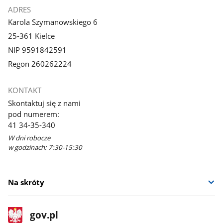
ADRES
Karola Szymanowskiego 6
25-361 Kielce
NIP 9591842591
Regon 260262224
KONTAKT
Skontaktuj się z nami
pod numerem:
41 34-35-340
W dni robocze
w godzinach: 7:30-15:30
Na skróty
stopka
Strona
gov.pl
gov.pl