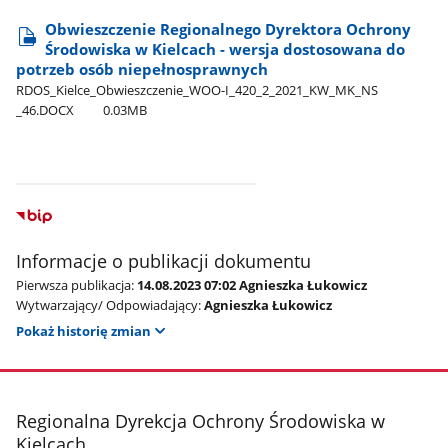
Obwieszczenie Regionalnego Dyrektora Ochrony
Środowiska w Kielcach - wersja dostosowana do
potrzeb osób niepełnosprawnych
RDOS​_Kielce​_Obwieszczenie​_WOO-I​_420​_2​_2021​_KW​_MK​_NS​
_46.DOCX
0.03MB
Informacje o publikacji dokumentu
Pierwsza publikacja:
14.08.2023 07:02 Agnieszka Łukowicz
Wytwarzający/ Odpowiadający:
Agnieszka Łukowicz
Pokaż historię zmian
stopka
Regionalna Dyrekcja Ochrony Środowiska w
Kielcach