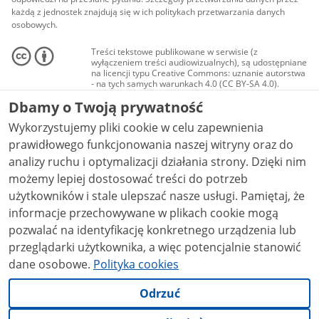
każdą z jednostek znajdują się w ich politykach przetwarzania danych
osobowych.
Treści tekstowe publikowane w serwisie (z
wyłączeniem treści audiowizualnych), są udostępniane
na licencji typu Creative Commons: uznanie autorstwa
- na tych samych warunkach 4.0 (CC BY-SA 4.0).
Materiały audiowizualne, w tym zdjęcia, materiały
Dbamy o Twoją prywatność
audio i wideo, są udostępniane na licencji typu
Creative Commons: uznanie autorstwa użycie
Wykorzystujemy pliki cookie w celu zapewnienia
niekomercyjne - bez utworów zależnych 4.0 (CC BY-
NC-ND 4.0), o ile nie jest to stwierdzone inaczej.
prawidłowego funkcjonowania naszej witryny oraz do
analizy ruchu i optymalizacji działania strony. Dzięki nim
możemy lepiej dostosować treści do potrzeb
użytkowników i stale ulepszać nasze usługi. Pamiętaj, że
informacje przechowywane w plikach cookie mogą
pozwalać na identyfikację konkretnego urządzenia lub
przeglądarki użytkownika, a więc potencjalnie stanowić
dane osobowe.
Polityka cookies
Odrzuć