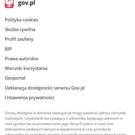
stopka
Strona
gov.pl
gov.pl
główna
gov.pl
Polityka cookies
Służba cywilna
Profil zaufany
BIP
Prawa autorskie
Warunki korzystania
Geoportal
Deklaracja dostępności serwisu Gov.pl
Ustawienia prywatności
Strony dostępne w domenie www.gov.pl mogą zawierać adresy skrzynek
mailowych. Użytkownik korzystający z odnośnika będącego adresem e-
mail zgadza się na przetwarzanie jego danych (adres e-mail oraz
dobrowolnie podanych danych w wiadomości) w celu przesłania
odpowiedzi na przesłane pytania. Szczegóły przetwarzania danych przez