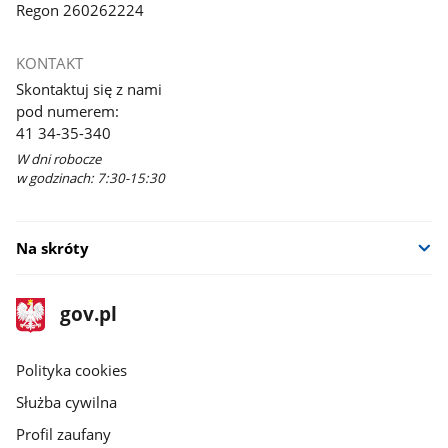
Regon 260262224
KONTAKT
Skontaktuj się z nami
pod numerem:
41 34-35-340
W dni robocze
w godzinach: 7:30-15:30
Na skróty
stopka
Strona
gov.pl
gov.pl
główna
gov.pl
Polityka cookies
Służba cywilna
Profil zaufany