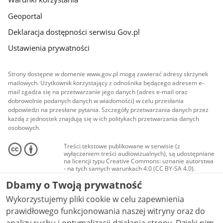
Geoportal
Deklaracja dostępności serwisu Gov.pl
Ustawienia prywatności
Strony dostępne w domenie www.gov.pl mogą zawierać adresy skrzynek
mailowych. Użytkownik korzystający z odnośnika będącego adresem e-
mail zgadza się na przetwarzanie jego danych (adres e-mail oraz
dobrowolnie podanych danych w wiadomości) w celu przesłania
odpowiedzi na przesłane pytania. Szczegóły przetwarzania danych przez
każdą z jednostek znajdują się w ich politykach przetwarzania danych
osobowych.
Treści tekstowe publikowane w serwisie (z
wyłączeniem treści audiowizualnych), są udostępniane
na licencji typu Creative Commons: uznanie autorstwa
- na tych samych warunkach 4.0 (CC BY-SA 4.0).
Materiały audiowizualne, w tym zdjęcia, materiały
Dbamy o Twoją prywatność
audio i wideo, są udostępniane na licencji typu
Creative Commons: uznanie autorstwa użycie
Wykorzystujemy pliki cookie w celu zapewnienia
niekomercyjne - bez utworów zależnych 4.0 (CC BY-
NC-ND 4.0), o ile nie jest to stwierdzone inaczej.
prawidłowego funkcjonowania naszej witryny oraz do