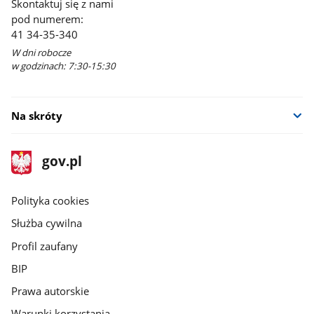
Skontaktuj się z nami
pod numerem:
41 34-35-340
W dni robocze
w godzinach: 7:30-15:30
Na skróty
stopka
Strona
gov.pl
gov.pl
główna
gov.pl
Polityka cookies
Służba cywilna
Profil zaufany
BIP
Prawa autorskie
Warunki korzystania