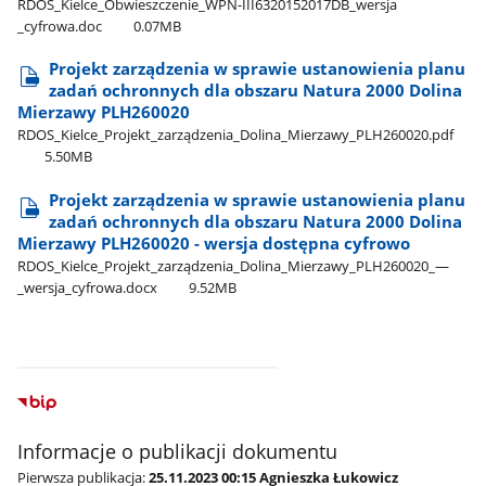
RDOS​_Kielce​_Obwieszczenie​_WPN-III6320152017DB​_wersja​
_cyfrowa.doc
0.07MB
Projekt zarządzenia w sprawie ustanowienia planu
zadań ochronnych dla obszaru Natura 2000 Dolina
Mierzawy PLH260020
RDOS​_Kielce​_Projekt​_zarządzenia​_Dolina​_Mierzawy​_PLH260020.pdf
5.50MB
Projekt zarządzenia w sprawie ustanowienia planu
zadań ochronnych dla obszaru Natura 2000 Dolina
Mierzawy PLH260020 - wersja dostępna cyfrowo
RDOS​_Kielce​_Projekt​_zarządzenia​_Dolina​_Mierzawy​_PLH260020​_—​
_wersja​_cyfrowa.docx
9.52MB
Informacje o publikacji dokumentu
Pierwsza publikacja:
25.11.2023 00:15 Agnieszka Łukowicz