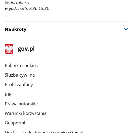
W dni robocze
w godzinach: 7:30-15:30
Na skróty
stopka
Strona
gov.pl
gov.pl
główna
gov.pl
Polityka cookies
Służba cywilna
Profil zaufany
BIP
Prawa autorskie
Warunki korzystania
Geoportal
Deklaracja dostępności serwisu Gov.pl