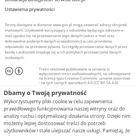
Ustawienia prywatności
Strony dostępne w domenie www.gov.pl mogą zawierać adresy skrzynek
mailowych. Użytkownik korzystający z odnośnika będącego adresem e-
mail zgadza się na przetwarzanie jego danych (adres e-mail oraz
dobrowolnie podanych danych w wiadomości) w celu przesłania
odpowiedzi na przesłane pytania. Szczegóły przetwarzania danych przez
każdą z jednostek znajdują się w ich politykach przetwarzania danych
osobowych.
Treści tekstowe publikowane w serwisie (z
wyłączeniem treści audiowizualnych), są udostępniane
na licencji typu Creative Commons: uznanie autorstwa
- na tych samych warunkach 4.0 (CC BY-SA 4.0).
Materiały audiowizualne, w tym zdjęcia, materiały
Dbamy o Twoją prywatność
audio i wideo, są udostępniane na licencji typu
Creative Commons: uznanie autorstwa użycie
Wykorzystujemy pliki cookie w celu zapewnienia
niekomercyjne - bez utworów zależnych 4.0 (CC BY-
NC-ND 4.0), o ile nie jest to stwierdzone inaczej.
prawidłowego funkcjonowania naszej witryny oraz do
analizy ruchu i optymalizacji działania strony. Dzięki nim
możemy lepiej dostosować treści do potrzeb
użytkowników i stale ulepszać nasze usługi. Pamiętaj, że