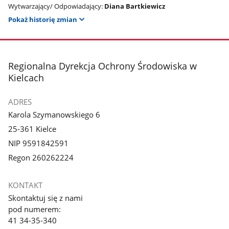
Wytwarzający/ Odpowiadający:
Diana Bartkiewicz
Pokaż historię zmian
stopka
Regionalna Dyrekcja Ochrony Środowiska w
Kielcach
ADRES
Karola Szymanowskiego 6
25-361 Kielce
NIP 9591842591
Regon 260262224
KONTAKT
Skontaktuj się z nami
pod numerem:
41 34-35-340