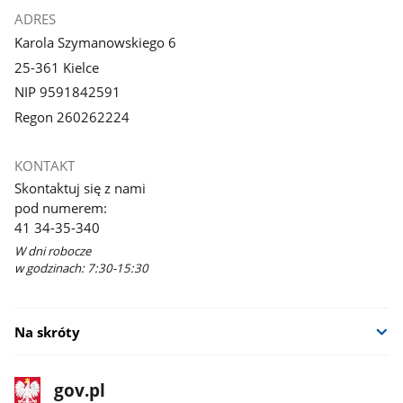
ADRES
Karola Szymanowskiego 6
25-361 Kielce
NIP 9591842591
Regon 260262224
KONTAKT
Skontaktuj się z nami
pod numerem:
41 34-35-340
W dni robocze
w godzinach: 7:30-15:30
Na skróty
stopka
Strona
gov.pl
gov.pl