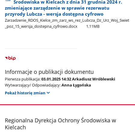
Środowiska w Kielcach z dnia 31 grudnia 2024 r.
zmieniające zarządzenie w sprawie rezerwatu
przyrody Lubcza - wersja dostępna cyfrowo
Zarzadzenie​​_RDOS​​_Kielce​​_zm​​_zarz​​_ws​​_rez​​_Lubcza​​_Dz​​_Urz​​_Woj​​_Swiet​​
_poz​​_15​_wersja​_dostepna​_cyfrowo.docx
1.11MB
Informacje o publikacji dokumentu
Pierwsza publikacja:
03.01.2025 14:32 Arkadiusz Wróblewski
Wytwarzający/ Odpowiadający:
Anna Łygońska
Pokaż historię zmian
stopka
Regionalna Dyrekcja Ochrony Środowiska w
Kielcach