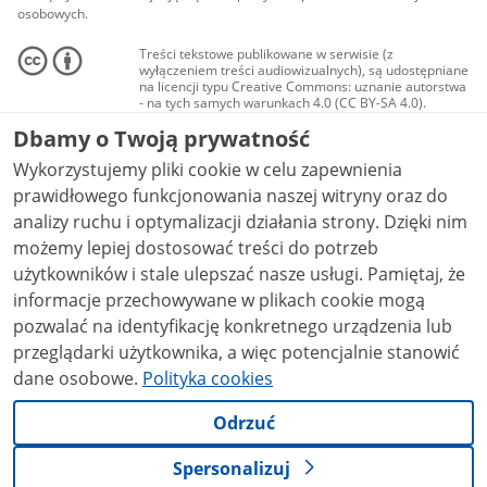
osobowych.
Treści tekstowe publikowane w serwisie (z
wyłączeniem treści audiowizualnych), są udostępniane
na licencji typu Creative Commons: uznanie autorstwa
- na tych samych warunkach 4.0 (CC BY-SA 4.0).
Materiały audiowizualne, w tym zdjęcia, materiały
Dbamy o Twoją prywatność
audio i wideo, są udostępniane na licencji typu
Creative Commons: uznanie autorstwa użycie
Wykorzystujemy pliki cookie w celu zapewnienia
niekomercyjne - bez utworów zależnych 4.0 (CC BY-
NC-ND 4.0), o ile nie jest to stwierdzone inaczej.
prawidłowego funkcjonowania naszej witryny oraz do
analizy ruchu i optymalizacji działania strony. Dzięki nim
możemy lepiej dostosować treści do potrzeb
użytkowników i stale ulepszać nasze usługi. Pamiętaj, że
informacje przechowywane w plikach cookie mogą
pozwalać na identyfikację konkretnego urządzenia lub
przeglądarki użytkownika, a więc potencjalnie stanowić
dane osobowe.
Polityka cookies
Odrzuć
Spersonalizuj