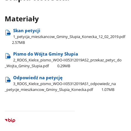
Materiały
Skan petycji
1​_petycja​_mieszkancow​_Gminy​_Slupia​_Konecka​_12​_02​_2019.pdf
2.57MB
Pismo do Wójta Gminy Słupia
2​_RDOS​_Kielce​_pismo​_WOO-II05312019AS2​_przekaz​_petyc​_do​
_Wojta​_Gminy​_Slupia.pdf
0.29MB
Odpowiedź na petycję
3​_RDOS​_Kielce​_pismo​_WOO-II05312019AS1​_odpowiedz​_na​
_petycje​_mieszkancow​_Gminy​_Slupia​_Konecka.pdf
1.07MB