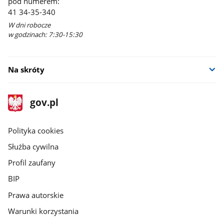
pod numerem:
41 34-35-340
W dni robocze
w godzinach: 7:30-15:30
Na skróty
stopka
Strona
gov.pl
gov.pl
główna
gov.pl
Polityka cookies
Służba cywilna
Profil zaufany
BIP
Prawa autorskie
Warunki korzystania