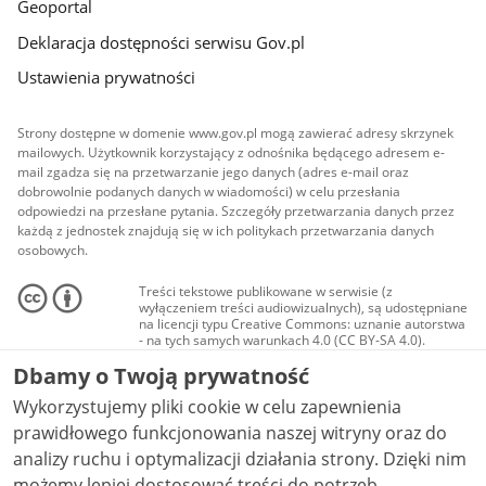
Geoportal
Deklaracja dostępności serwisu Gov.pl
Ustawienia prywatności
Strony dostępne w domenie www.gov.pl mogą zawierać adresy skrzynek
mailowych. Użytkownik korzystający z odnośnika będącego adresem e-
mail zgadza się na przetwarzanie jego danych (adres e-mail oraz
dobrowolnie podanych danych w wiadomości) w celu przesłania
odpowiedzi na przesłane pytania. Szczegóły przetwarzania danych przez
każdą z jednostek znajdują się w ich politykach przetwarzania danych
osobowych.
Treści tekstowe publikowane w serwisie (z
wyłączeniem treści audiowizualnych), są udostępniane
na licencji typu Creative Commons: uznanie autorstwa
- na tych samych warunkach 4.0 (CC BY-SA 4.0).
Materiały audiowizualne, w tym zdjęcia, materiały
Dbamy o Twoją prywatność
audio i wideo, są udostępniane na licencji typu
Creative Commons: uznanie autorstwa użycie
Wykorzystujemy pliki cookie w celu zapewnienia
niekomercyjne - bez utworów zależnych 4.0 (CC BY-
NC-ND 4.0), o ile nie jest to stwierdzone inaczej.
prawidłowego funkcjonowania naszej witryny oraz do
analizy ruchu i optymalizacji działania strony. Dzięki nim
możemy lepiej dostosować treści do potrzeb