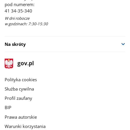
pod numerem:
41 34-35-340
W dni robocze
w godzinach: 7:30-15:30
Na skróty
stopka
Strona
gov.pl
gov.pl
główna
gov.pl
Polityka cookies
Służba cywilna
Profil zaufany
BIP
Prawa autorskie
Warunki korzystania