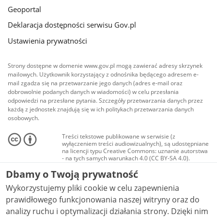
Geoportal
Deklaracja dostępności serwisu Gov.pl
Ustawienia prywatności
Strony dostępne w domenie www.gov.pl mogą zawierać adresy skrzynek
mailowych. Użytkownik korzystający z odnośnika będącego adresem e-
mail zgadza się na przetwarzanie jego danych (adres e-mail oraz
dobrowolnie podanych danych w wiadomości) w celu przesłania
odpowiedzi na przesłane pytania. Szczegóły przetwarzania danych przez
każdą z jednostek znajdują się w ich politykach przetwarzania danych
osobowych.
Treści tekstowe publikowane w serwisie (z
wyłączeniem treści audiowizualnych), są udostępniane
na licencji typu Creative Commons: uznanie autorstwa
- na tych samych warunkach 4.0 (CC BY-SA 4.0).
Materiały audiowizualne, w tym zdjęcia, materiały
Dbamy o Twoją prywatność
audio i wideo, są udostępniane na licencji typu
Creative Commons: uznanie autorstwa użycie
Wykorzystujemy pliki cookie w celu zapewnienia
niekomercyjne - bez utworów zależnych 4.0 (CC BY-
NC-ND 4.0), o ile nie jest to stwierdzone inaczej.
prawidłowego funkcjonowania naszej witryny oraz do
analizy ruchu i optymalizacji działania strony. Dzięki nim