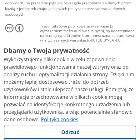
odpowiedzi na przesłane pytania. Szczegóły przetwarzania danych przez
każdą z jednostek znajdują się w ich politykach przetwarzania danych
osobowych.
Treści tekstowe publikowane w serwisie (z
wyłączeniem treści audiowizualnych), są udostępniane
na licencji typu Creative Commons: uznanie autorstwa
- na tych samych warunkach 4.0 (CC BY-SA 4.0).
Materiały audiowizualne, w tym zdjęcia, materiały
Dbamy o Twoją prywatność
audio i wideo, są udostępniane na licencji typu
Creative Commons: uznanie autorstwa użycie
Wykorzystujemy pliki cookie w celu zapewnienia
niekomercyjne - bez utworów zależnych 4.0 (CC BY-
NC-ND 4.0), o ile nie jest to stwierdzone inaczej.
prawidłowego funkcjonowania naszej witryny oraz do
analizy ruchu i optymalizacji działania strony. Dzięki nim
możemy lepiej dostosować treści do potrzeb
użytkowników i stale ulepszać nasze usługi. Pamiętaj, że
informacje przechowywane w plikach cookie mogą
pozwalać na identyfikację konkretnego urządzenia lub
przeglądarki użytkownika, a więc potencjalnie stanowić
dane osobowe.
Polityka cookies
Odrzuć