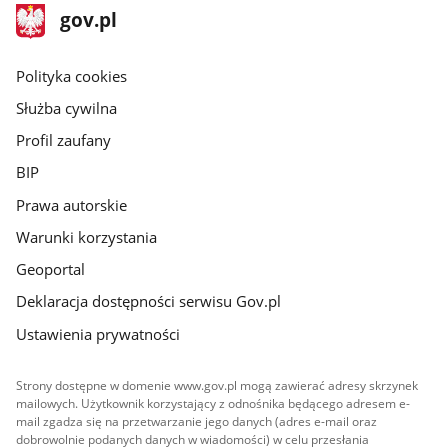
stopka
Strona
gov.pl
gov.pl
główna
gov.pl
Polityka cookies
Służba cywilna
Profil zaufany
BIP
Prawa autorskie
Warunki korzystania
Geoportal
Deklaracja dostępności serwisu Gov.pl
Ustawienia prywatności
Strony dostępne w domenie www.gov.pl mogą zawierać adresy skrzynek
mailowych. Użytkownik korzystający z odnośnika będącego adresem e-
mail zgadza się na przetwarzanie jego danych (adres e-mail oraz
dobrowolnie podanych danych w wiadomości) w celu przesłania