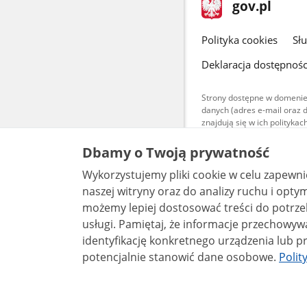
stopka
Strona
gov.pl
gov.pl
główna
gov.pl
Polityka cookies
Sł
Deklaracja dostępnośc
Strony dostępne w domenie
danych (adres e-mail oraz 
znajdują się w ich polityk
Treści teksto
Dbamy o Twoją prywatność
udostępniane
warunkach 4.0
Wykorzystujemy pliki cookie w celu zapewn
są udostępni
bez utworów z
naszej witryny oraz do analizy ruchu i optymalizacj
możemy lepiej dostosować treści do potrzeb
usługi. Pamiętaj, że informacje przechowywane w plikach cookie mogą pozwalać na
identyfikację konkretnego urządzenia lub pr
potencjalnie stanowić dane osobowe.
Polit