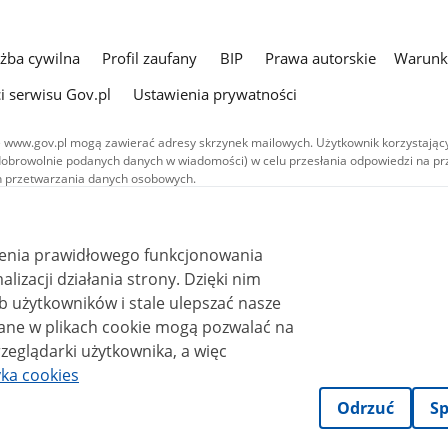
użba cywilna
Profil zaufany
BIP
Prawa autorskie
Warunki
i serwisu Gov.pl
Ustawienia prywatności
 www.gov.pl mogą zawierać adresy skrzynek mailowych. Użytkownik korzystający
dobrowolnie podanych danych w wiadomości) w celu przesłania odpowiedzi na prz
ach przetwarzania danych osobowych.
we publikowane w serwisie (z wyłączeniem treści audiowizualnych), są
 na licencji typu Creative Commons: uznanie autorstwa - na tych samych
 (CC BY-SA 4.0). Materiały audiowizualne, w tym zdjęcia, materiały audio i wideo
ienia prawidłowego funkcjonowania
ane na licencji typu Creative Commons: uznanie autorstwa użycie niekomercyjne 
ależnych 4.0 (CC BY-NC-ND 4.0), o ile nie jest to stwierdzone inaczej.
i działania strony. Dzięki nim
 użytkowników i stale ulepszać nasze
zeglądarki użytkownika, a więc
yka cookies
Odrzuć
Sp