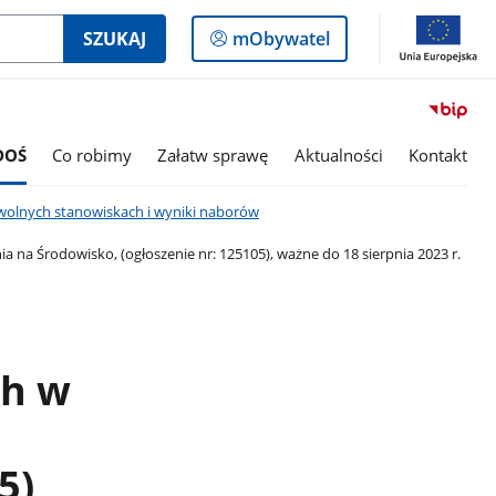
Logowanie
SZUKAJ
mObywatel
do
panelu
DOŚ
Co robimy
Załatw sprawę
Aktualności
Kontakt
wolnych stanowiskach i wyniki naborów
 na Środowisko, (ogłoszenie nr: 125105), ważne do 18 sierpnia 2023 r.
ch w
5),