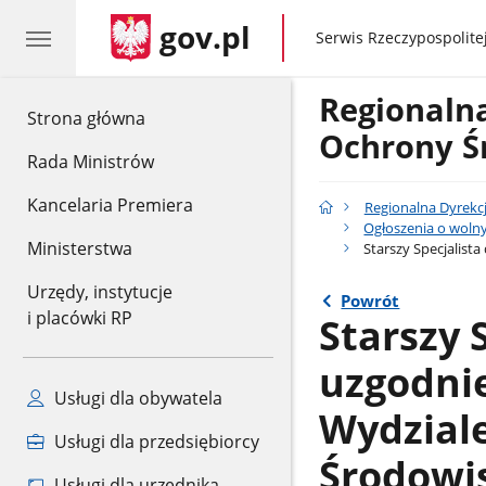
gov.pl
gov.pl
Serwis Rzeczypospolitej
Regionaln
gov.pl
Strona główna
Ochrony Ś
Rada Ministrów
Kancelaria Premiera
Regionalna Dyrekc
Ogłoszenia o woln
Ministerstwa
Starszy Specjalista
Urzędy, instytucje
Powrót
i placówki RP
Starszy 
uzgodnie
Usługi dla obywatela
Wydzial
Usługi dla przedsiębiorcy
Środowis
Usługi dla urzędnika