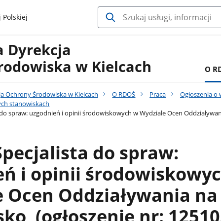
 Polskiej
a Dyrekcja
rodowiska w Kielcach
O R
ja Ochrony Środowiska w Kielcach
O RDOŚ
Praca
Ogłoszenia o 
ych stanowiskach
 do spraw: uzgodnień i opinii środowiskowych w Wydziale Ocen Oddziaływania
Specjalista do spraw:
ń i opinii środowiskowy
e Ocen Oddziaływania na
ko, (ogłoszenie nr: 12510