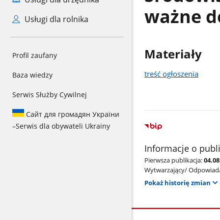
ważne do
Usługi dla rolnika
Materiały
Profil zaufany
treść ogłoszenia
Baza wiedzy
Serwis Służby Cywilnej
Сайт для громадян України
–
Serwis dla obywateli Ukrainy
Informacje o publ
Pierwsza publikacja:
04.08
Wytwarzający/ Odpowiada
Pokaż historię zmian