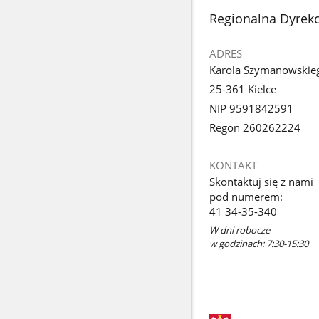
stopka
Regionalna Dyrek
ADRES
Karola Szymanowskie
25-361 Kielce
NIP 9591842591
Regon 260262224
KONTAKT
Skontaktuj się z nami
pod numerem:
41 34-35-340
W dni robocze
w godzinach: 7:30-15:30