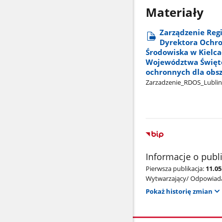
Materiały
Zarządzenie Reg
Dyrektora Ochro
Środowiska w Kielca
Województwa Świętok
ochronnych dla obs
Zarzadzenie​_RDOS​_Lublin​
Informacje o publ
Pierwsza publikacja:
11.05
Wytwarzający/ Odpowiada
Pokaż historię zmian