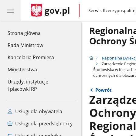
gov.pl
gov.pl
Serwis Rzeczypospolitej
Regionaln
gov.pl
Strona główna
Ochrony Ś
Rada Ministrów
Kancelaria Premiera
Regionalna Dyrekc
Zarządzenie Region
Ministerstwa
Środowiska w Kielcach 
ochronnych dla obszar
Urzędy, instytucje
i placówki RP
Powrót
Zarządz
Ochrony 
Usługi dla obywatela
Regiona
Usługi dla przedsiębiorcy
Usługi dla urzędnika