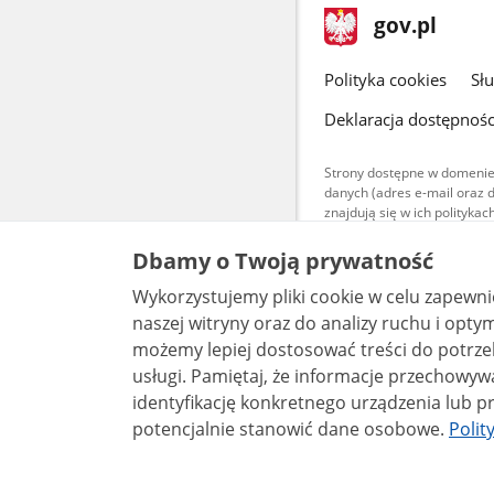
stopka
Strona
gov.pl
gov.pl
główna
gov.pl
Polityka cookies
Sł
Deklaracja dostępnośc
Strony dostępne w domenie
danych (adres e-mail oraz 
znajdują się w ich polityk
Treści teksto
Dbamy o Twoją prywatność
udostępniane
warunkach 4.0
Wykorzystujemy pliki cookie w celu zapewn
są udostępni
bez utworów z
naszej witryny oraz do analizy ruchu i optymalizacj
możemy lepiej dostosować treści do potrzeb
usługi. Pamiętaj, że informacje przechowywane w plikach cookie mogą pozwalać na
identyfikację konkretnego urządzenia lub pr
potencjalnie stanowić dane osobowe.
Polit