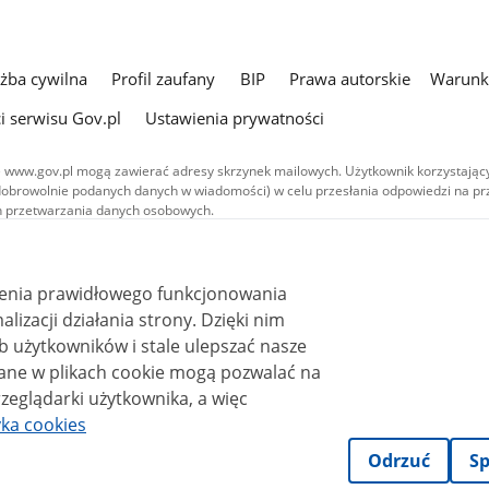
użba cywilna
Profil zaufany
BIP
Prawa autorskie
Warunki
i serwisu Gov.pl
Ustawienia prywatności
 www.gov.pl mogą zawierać adresy skrzynek mailowych. Użytkownik korzystający
dobrowolnie podanych danych w wiadomości) w celu przesłania odpowiedzi na prz
ach przetwarzania danych osobowych.
we publikowane w serwisie (z wyłączeniem treści audiowizualnych), są
 na licencji typu Creative Commons: uznanie autorstwa - na tych samych
 (CC BY-SA 4.0). Materiały audiowizualne, w tym zdjęcia, materiały audio i wideo
ienia prawidłowego funkcjonowania
ane na licencji typu Creative Commons: uznanie autorstwa użycie niekomercyjne 
ależnych 4.0 (CC BY-NC-ND 4.0), o ile nie jest to stwierdzone inaczej.
i działania strony. Dzięki nim
 użytkowników i stale ulepszać nasze
zeglądarki użytkownika, a więc
yka cookies
Odrzuć
Sp