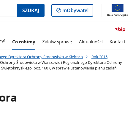
Logowanie
SZUKAJ
mObywatel
do
panelu
OŚ
Co robimy
Załatw sprawę
Aktualności
Kontakt
nego Dyrektora Ochrony Środowiska w Kielcach
Rok 2015
a Ochrony Środowiska w Warszawie i Regionalnego Dyrektora Ochrony
Świętokrzyskiego, poz. 1607, w sprawie ustanowienia planu zadań
ora