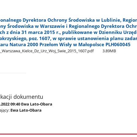
ionalnego Dyrektora Ochrony Środowiska w Lublinie, Regio
ny Środowiska w Warszawie i Regionalnego Dyrektora Och
ch z dnia 31 marca 2015 r., publikowane w Dzienniku Urz
rzyskiego, poz. 1607, w sprawie ustanowienia planu zada
zaru Natura 2000 Przełom Wisły w Małopolsce PLH060045
_Warszawa​_Kielce​_Dz​_Urz​_Woj​_Swie​_2015​_1607.pdf
3.89MB
ikacji dokumentu
.2022 09:40 Ewa Lato-Obara
jący:
Ewa Lato-Obara