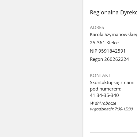
stopka
Regionalna Dyrek
ADRES
Karola Szymanowskie
25-361 Kielce
NIP 9591842591
Regon 260262224
KONTAKT
Skontaktuj się z nami
pod numerem:
41 34-35-340
W dni robocze
w godzinach: 7:30-15:30