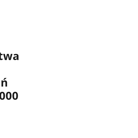
twa
ań
2000