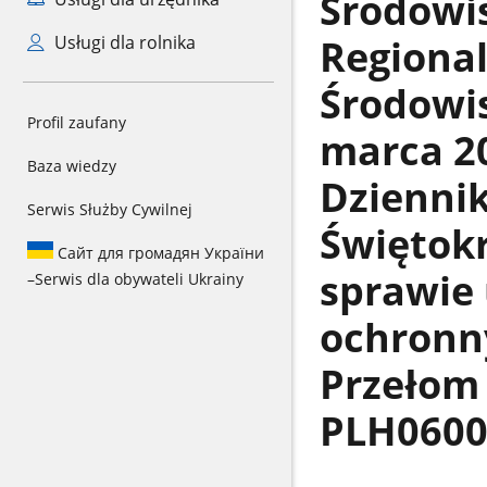
Środowi
Regiona
Usługi dla rolnika
Środowis
Profil zaufany
marca 20
Baza wiedzy
Dzienni
Serwis Służby Cywilnej
Świętokr
Сайт для громадян України
sprawie
–
Serwis dla obywateli Ukrainy
ochronn
Przełom
PLH0600