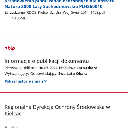
ustanowienia planu zadań ochronnych dla obszaru
Natura 2000 Lasy Suchedniowskie PLH260010
Zarzadzenie​_RDOS​_Kielce​_Dz​_Urz​_Woj​_Swie​_2014​_1458.pdf
18.36MB
Informacje o publikacji dokumentu
Pierwsza publikacja:
10.05.2022 15:00 Ewa Lato-Obara
Wytwarzający/ Odpowiadający:
Ewa Lato-Obara
Pokaż historię zmian
stopka
Regionalna Dyrekcja Ochrony Środowiska w
Kielcach
ADRES