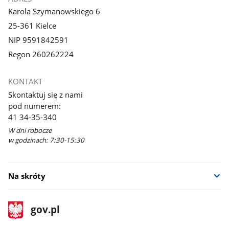
Karola Szymanowskiego 6
25-361 Kielce
NIP 9591842591
Regon 260262224
KONTAKT
Skontaktuj się z nami
pod numerem:
41 34-35-340
W dni robocze
w godzinach: 7:30-15:30
Na skróty
stopka
Strona
gov.pl
gov.pl
główna