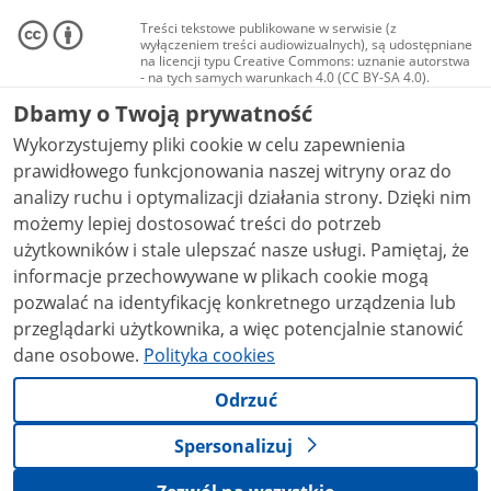
Treści tekstowe publikowane w serwisie (z
wyłączeniem treści audiowizualnych), są udostępniane
na licencji typu Creative Commons: uznanie autorstwa
- na tych samych warunkach 4.0 (CC BY-SA 4.0).
Materiały audiowizualne, w tym zdjęcia, materiały
Dbamy o Twoją prywatność
audio i wideo, są udostępniane na licencji typu
Creative Commons: uznanie autorstwa użycie
Wykorzystujemy pliki cookie w celu zapewnienia
niekomercyjne - bez utworów zależnych 4.0 (CC BY-
NC-ND 4.0), o ile nie jest to stwierdzone inaczej.
prawidłowego funkcjonowania naszej witryny oraz do
analizy ruchu i optymalizacji działania strony. Dzięki nim
możemy lepiej dostosować treści do potrzeb
użytkowników i stale ulepszać nasze usługi. Pamiętaj, że
informacje przechowywane w plikach cookie mogą
pozwalać na identyfikację konkretnego urządzenia lub
przeglądarki użytkownika, a więc potencjalnie stanowić
dane osobowe.
Polityka cookies
Odrzuć
Spersonalizuj