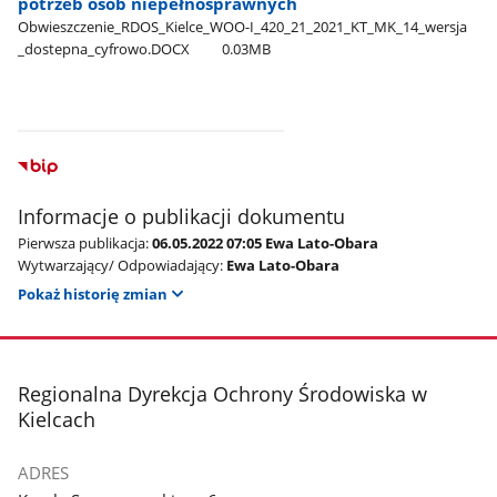
potrzeb osób niepełnosprawnych
Obwieszczenie​_RDOS​_Kielce​_WOO-I​_420​_21​_2021​_KT​_MK​_14​_wersja​
_dostepna​_cyfrowo.DOCX
0.03MB
Informacje o publikacji dokumentu
Pierwsza publikacja:
06.05.2022 07:05 Ewa Lato-Obara
Wytwarzający/ Odpowiadający:
Ewa Lato-Obara
Pokaż historię zmian
stopka
Regionalna Dyrekcja Ochrony Środowiska w
Kielcach
ADRES