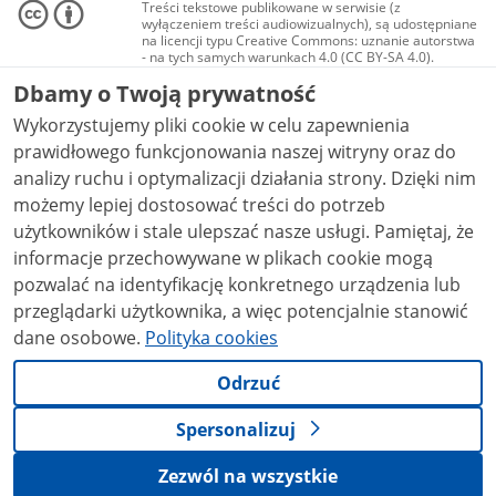
Treści tekstowe publikowane w serwisie (z
wyłączeniem treści audiowizualnych), są udostępniane
na licencji typu Creative Commons: uznanie autorstwa
- na tych samych warunkach 4.0 (CC BY-SA 4.0).
Materiały audiowizualne, w tym zdjęcia, materiały
Dbamy o Twoją prywatność
audio i wideo, są udostępniane na licencji typu
Creative Commons: uznanie autorstwa użycie
Wykorzystujemy pliki cookie w celu zapewnienia
niekomercyjne - bez utworów zależnych 4.0 (CC BY-
NC-ND 4.0), o ile nie jest to stwierdzone inaczej.
prawidłowego funkcjonowania naszej witryny oraz do
analizy ruchu i optymalizacji działania strony. Dzięki nim
możemy lepiej dostosować treści do potrzeb
użytkowników i stale ulepszać nasze usługi. Pamiętaj, że
informacje przechowywane w plikach cookie mogą
pozwalać na identyfikację konkretnego urządzenia lub
przeglądarki użytkownika, a więc potencjalnie stanowić
dane osobowe.
Polityka cookies
Odrzuć
Spersonalizuj
Zezwól na wszystkie