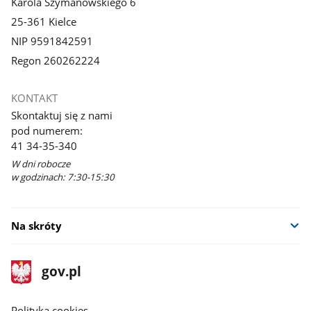
Karola Szymanowskiego 6
25-361 Kielce
NIP 9591842591
Regon 260262224
KONTAKT
Skontaktuj się z nami
pod numerem:
41 34-35-340
W dni robocze
w godzinach: 7:30-15:30
Na skróty
stopka
Strona
gov.pl
gov.pl
główna
gov.pl
Polityka cookies