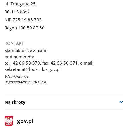
ul. Traugutta 25
90-113 Łódź
NIP 725 19 85 793
Regon 100 59 87 50
KONTAKT
Skontaktuj się z nami
pod numerem:
tel.: 42 66-50-370, fax: 42 66-50-371, e-mail:
sekretariat@lodz.rdos.gov.pl
W dni robocze
w godzinach: 7:30-15:30
Na skróty
stopka
Strona
gov.pl
gov.pl
główna