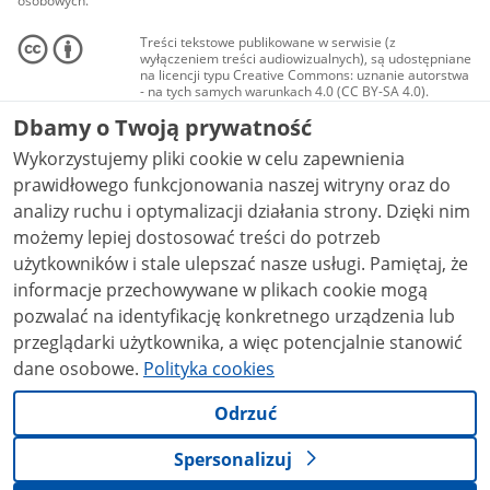
osobowych.
Treści tekstowe publikowane w serwisie (z
wyłączeniem treści audiowizualnych), są udostępniane
na licencji typu Creative Commons: uznanie autorstwa
- na tych samych warunkach 4.0 (CC BY-SA 4.0).
Materiały audiowizualne, w tym zdjęcia, materiały
Dbamy o Twoją prywatność
audio i wideo, są udostępniane na licencji typu
Creative Commons: uznanie autorstwa użycie
Wykorzystujemy pliki cookie w celu zapewnienia
niekomercyjne - bez utworów zależnych 4.0 (CC BY-
NC-ND 4.0), o ile nie jest to stwierdzone inaczej.
prawidłowego funkcjonowania naszej witryny oraz do
analizy ruchu i optymalizacji działania strony. Dzięki nim
możemy lepiej dostosować treści do potrzeb
użytkowników i stale ulepszać nasze usługi. Pamiętaj, że
informacje przechowywane w plikach cookie mogą
pozwalać na identyfikację konkretnego urządzenia lub
przeglądarki użytkownika, a więc potencjalnie stanowić
dane osobowe.
Polityka cookies
Odrzuć
Spersonalizuj