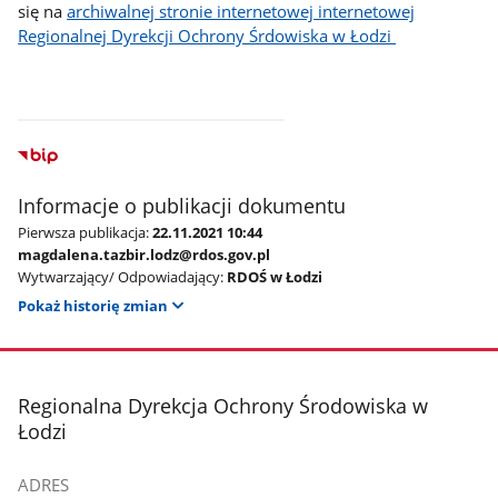
się na
archiwalnej stronie internetowej internetowej
Regionalnej Dyrekcji Ochrony Śrdowiska w Łodzi
Informacje o publikacji dokumentu
Pierwsza publikacja:
22.11.2021 10:44
magdalena.tazbir.lodz@rdos.gov.pl
Wytwarzający/ Odpowiadający:
RDOŚ w Łodzi
Pokaż historię zmian
stopka
Regionalna Dyrekcja Ochrony Środowiska w
Łodzi
ADRES