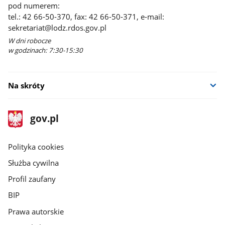
pod numerem:
tel.: 42 66-50-370, fax: 42 66-50-371, e-mail:
sekretariat@lodz.rdos.gov.pl
W dni robocze
w godzinach: 7:30-15:30
Na skróty
stopka
Strona
gov.pl
gov.pl
główna
gov.pl
Polityka cookies
Służba cywilna
Profil zaufany
BIP
Prawa autorskie