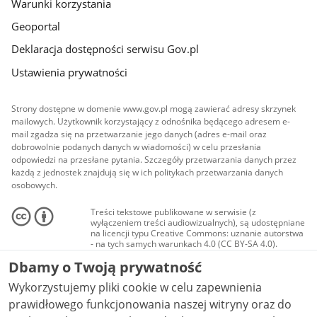
Warunki korzystania
Geoportal
Deklaracja dostępności serwisu Gov.pl
Ustawienia prywatności
Strony dostępne w domenie www.gov.pl mogą zawierać adresy skrzynek
mailowych. Użytkownik korzystający z odnośnika będącego adresem e-
mail zgadza się na przetwarzanie jego danych (adres e-mail oraz
dobrowolnie podanych danych w wiadomości) w celu przesłania
odpowiedzi na przesłane pytania. Szczegóły przetwarzania danych przez
każdą z jednostek znajdują się w ich politykach przetwarzania danych
osobowych.
Treści tekstowe publikowane w serwisie (z
wyłączeniem treści audiowizualnych), są udostępniane
na licencji typu Creative Commons: uznanie autorstwa
- na tych samych warunkach 4.0 (CC BY-SA 4.0).
Materiały audiowizualne, w tym zdjęcia, materiały
Dbamy o Twoją prywatność
audio i wideo, są udostępniane na licencji typu
Creative Commons: uznanie autorstwa użycie
Wykorzystujemy pliki cookie w celu zapewnienia
niekomercyjne - bez utworów zależnych 4.0 (CC BY-
NC-ND 4.0), o ile nie jest to stwierdzone inaczej.
prawidłowego funkcjonowania naszej witryny oraz do