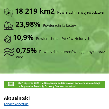
18 219 km2
Powierzchnia województwa
23,98%
Powierzchnia lasów
10,9%
Powierzchnia użytków zielonych
0,75%
Powierzchnia terenów bagiennych oraz
wód
Aktualności
zobacz wszystkie