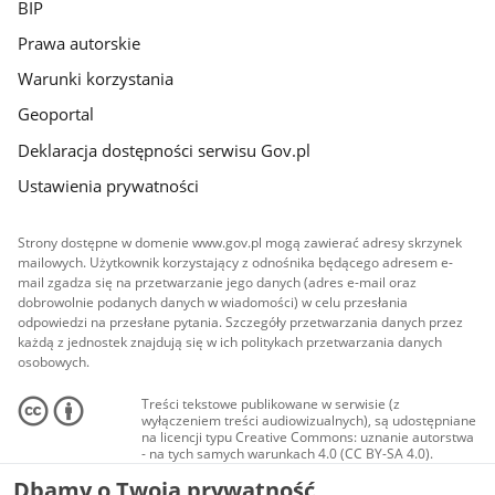
BIP
Prawa autorskie
Warunki korzystania
Geoportal
Deklaracja dostępności serwisu Gov.pl
Ustawienia prywatności
Strony dostępne w domenie www.gov.pl mogą zawierać adresy skrzynek
mailowych. Użytkownik korzystający z odnośnika będącego adresem e-
mail zgadza się na przetwarzanie jego danych (adres e-mail oraz
dobrowolnie podanych danych w wiadomości) w celu przesłania
odpowiedzi na przesłane pytania. Szczegóły przetwarzania danych przez
każdą z jednostek znajdują się w ich politykach przetwarzania danych
osobowych.
Treści tekstowe publikowane w serwisie (z
wyłączeniem treści audiowizualnych), są udostępniane
na licencji typu Creative Commons: uznanie autorstwa
- na tych samych warunkach 4.0 (CC BY-SA 4.0).
Materiały audiowizualne, w tym zdjęcia, materiały
Dbamy o Twoją prywatność
audio i wideo, są udostępniane na licencji typu