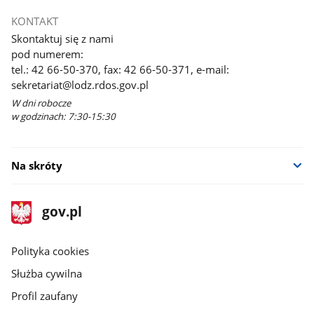
KONTAKT
Skontaktuj się z nami
pod numerem:
tel.: 42 66-50-370, fax: 42 66-50-371, e-mail:
sekretariat@lodz.rdos.gov.pl
W dni robocze
w godzinach: 7:30-15:30
Na skróty
stopka
Strona
gov.pl
gov.pl
główna
gov.pl
Polityka cookies
Służba cywilna
Profil zaufany