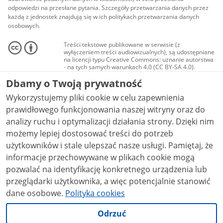
odpowiedzi na przesłane pytania. Szczegóły przetwarzania danych przez
każdą z jednostek znajdują się w ich politykach przetwarzania danych
osobowych.
Treści tekstowe publikowane w serwisie (z
wyłączeniem treści audiowizualnych), są udostępniane
na licencji typu Creative Commons: uznanie autorstwa
- na tych samych warunkach 4.0 (CC BY-SA 4.0).
Materiały audiowizualne, w tym zdjęcia, materiały
Dbamy o Twoją prywatność
audio i wideo, są udostępniane na licencji typu
Creative Commons: uznanie autorstwa użycie
Wykorzystujemy pliki cookie w celu zapewnienia
niekomercyjne - bez utworów zależnych 4.0 (CC BY-
NC-ND 4.0), o ile nie jest to stwierdzone inaczej.
prawidłowego funkcjonowania naszej witryny oraz do
analizy ruchu i optymalizacji działania strony. Dzięki nim
możemy lepiej dostosować treści do potrzeb
użytkowników i stale ulepszać nasze usługi. Pamiętaj, że
informacje przechowywane w plikach cookie mogą
pozwalać na identyfikację konkretnego urządzenia lub
przeglądarki użytkownika, a więc potencjalnie stanowić
dane osobowe.
Polityka cookies
Odrzuć