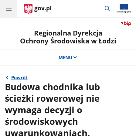
gov.pl
przejdź
do
wyszukiwar
Regionalna Dyrekcja
Ochrony Środowiska w Łodzi
MENU
Powrót
Budowa chodnika lub
ścieżki rowerowej nie
wymaga decyzji o
środowiskowych
uwarunkowaniach.