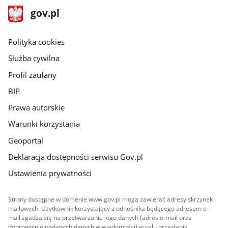
stopka
Strona
gov.pl
gov.pl
główna
gov.pl
Polityka cookies
Służba cywilna
Profil zaufany
BIP
Prawa autorskie
Warunki korzystania
Geoportal
Deklaracja dostępności serwisu Gov.pl
Ustawienia prywatności
Strony dostępne w domenie www.gov.pl mogą zawierać adresy skrzynek
mailowych. Użytkownik korzystający z odnośnika będącego adresem e-
mail zgadza się na przetwarzanie jego danych (adres e-mail oraz
dobrowolnie podanych danych w wiadomości) w celu przesłania