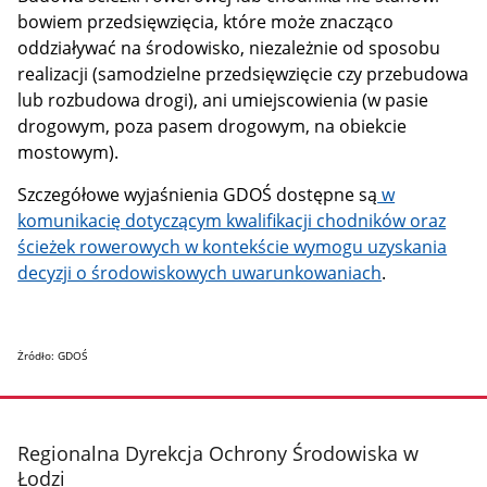
bowiem przedsięwzięcia, które może znacząco
oddziaływać na środowisko, niezależnie od sposobu
realizacji (samodzielne przedsięwzięcie czy przebudowa
lub rozbudowa drogi), ani umiejscowienia (w pasie
drogowym, poza pasem drogowym, na obiekcie
mostowym).
Szczegółowe wyjaśnienia GDOŚ dostępne są
w
komunikacię dotyczącym kwalifikacji chodników oraz
ścieżek rowerowych w kontekście wymogu uzyskania
decyzji o środowiskowych uwarunkowaniach
.
Żródło: GDOŚ
stopka
Regionalna Dyrekcja Ochrony Środowiska w
Łodzi