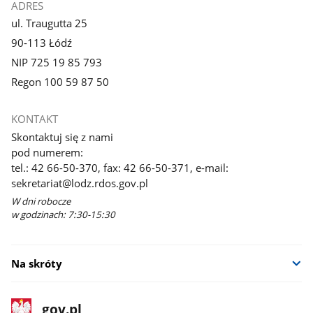
ADRES
ul. Traugutta 25
90-113 Łódź
NIP 725 19 85 793
Regon 100 59 87 50
KONTAKT
Skontaktuj się z nami
pod numerem:
tel.: 42 66-50-370, fax: 42 66-50-371, e-mail:
sekretariat@lodz.rdos.gov.pl
W dni robocze
w godzinach: 7:30-15:30
Na skróty
stopka
Strona
gov.pl